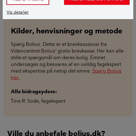
Læs mere om fageksperten her
Vis detaljer
Kilder, henvisninger og metode
Spørg Bolius: Dette er et brevkassesvar fra
Videncentret Bolius’ gratis brevkasse. Her kan alle
stille et spørgsmål om deres bolig. Emnet
undersøges og besvares af en uvildig fagekspert
med ekspertise på netop det emne.
Spørg Bolius
her.
Alle bidragsydere:
Tine R. Sode
,
fagekspert
Ville du anbefale bolius.dk?