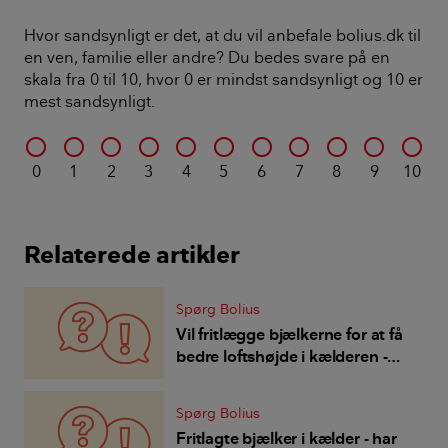
Hvor sandsynligt er det, at du vil anbefale bolius.dk til
en ven, familie eller andre? Du bedes svare på en
skala fra 0 til 10, hvor 0 er mindst sandsynligt og 10 er
mest sandsynligt.
0
1
2
3
4
5
6
7
8
9
10
Relaterede artikler
Spørg Bolius
Vil fritlægge bjælkerne for at få
bedre loftshøjde i kælderen -
hvordan opfylder vi krav til
brandsikkerhed?
Spørg Bolius
Fritlagte bjælker i kælder - har