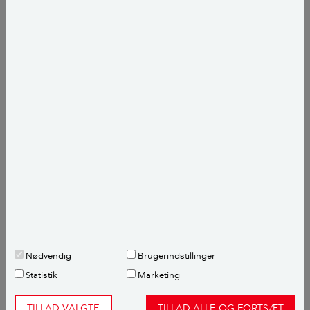
de er Klasse R 60 (BD60) Men jeg vil nok mene at de
kræver en brandbeskyttelse. Den brandbeskyttelse,
som pudslaget tidligere gav. Så en lag brandgips på
bjælkerne vil være fint. Imellem bjælkerne kan du
sætte brandgips op eller 3 x alm gips. Så burde du
have opnået en R 60 klasse..
Tænk på at lerindskuddet giver lydisolering, en af
årsagerne til man benyttede lerindskud. Så hvis du
fjerner det vil der blive ret lydt imellem kælder og
stue. Kan afhjælpes ved at lægge et lag rockwool ind.
I konstruktionen.
Med venlig hilsen
Nødvendig
Brugerindstillinger
Tine R. Sode
Statistik
Marketing
Fagekspert, Bygningskonstruktør
TILLAD VALGTE
TILLAD ALLE OG FORTSÆT