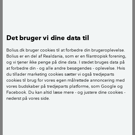
Jeg har en murermestervilla fra 1914 (2 etager +
kælder). Jeg påtænker at fritlægge bjælkerne i et
kælderrum og opsætte isolering og gipsplader
mellem bjælkerne. Hvordan er reglerne med hensyn
til brandsikring? Jeg er i tvivl om, hvorvidt der gælder
Det bruger vi dine data til
de samme regler for et renoveringsprojekt som for et
nyt hus? I skriver et sted, at den nye loftkonstruktion
Bolius.dk bruger cookies til at forbedre din brugeroplevelse.
skal være "i minimum samme brandklasse som den
Bolius er en del af Realdania, som er en filantropisk forening,
og vi tjener ikke penge på dine data. I stedet bruges data på
gamle." Den nuværende loftskonstruktion består at
at forbedre din - og alle andre besøgendes - oplevelse. Hvis
ca. 5 cm. lerindskud holdt oppe af
du tillader marketing cookies sætter vi også tredjeparts
forskallingsbrædder. Hvis jeg skal lave en
cookies til brug for vores egen målrettede annoncering med
loftskonstruktion med samme brandklasse som
vores budskaber på tredjeparts platforme, som Google og
Facebook. Du kan altid læse mere - og justere dine cookies -
denne, hvordan skal/kan den bygges op?
nederst på vores side.
Jeg ser frem til at høre fra jer.
Venlig hilsen Mads D