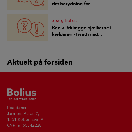
det betydning for
brandsikkerheden?
Spørg Bolius
Kan vi fritlægge bjælkerne i
kælderen - hvad med
brandsikkerheden?
Aktuelt på forsiden
Bolius
Realdania
Jarmers Plads 2,
1551 København V
CVR-nr. 55542228