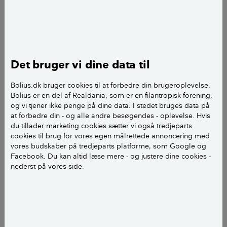
gengæld er der en kommuneplan, hvori der står, at
“Maksimale antal etager er 1,5”. Vores ønske er at
købe et 1,5 etagers hus og lave mansardtag eller
købe et 1 etagers hus og tilføje en etage med
mansardtag i området. Betyder mansardtag at et 1
Det bruger vi dine data til
etagers eller 1,5 etagers hus bliver til et 2 etagers hus,
Bolius.dk bruger cookies til at forbedre din brugeroplevelse.
eller kan taget bygges på en måde, så huset vil
Bolius er en del af Realdania, som er en filantropisk forening,
blive betragtet som et 1,5 etagers hus? Der ligger et
og vi tjener ikke penge på dine data. I stedet bruges data på
hus med mansardtag i området i forvejen.
at forbedre din - og alle andre besøgendes - oplevelse. Hvis
du tillader marketing cookies sætter vi også tredjeparts
På forhånd tak for hjælpen.
cookies til brug for vores egen målrettede annoncering med
vores budskaber på tredjeparts platforme, som Google og
Facebook. Du kan altid læse mere - og justere dine cookies -
Med venlig hilsen Sofie
nederst på vores side.
Kære Sofie.