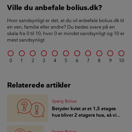
Ville du anbefale bolius.dk?
Hvor sandsynligt er det, at du vil anbefale bolius.dk til
en ven, familie eller andre? Du bedes svare på en
skala fra 0 til 10, hvor 0 er mindst sandsynligt og 10 er
mest sandsynligt.
0
1
2
3
4
5
6
7
8
9
10
Relaterede artikler
Spørg Bolius
Betyder kvist at et 1,5 etages
hus bliver 2 etagers hus, så vi
ikke kan få Byggetilladelse?
Spørg Bolius