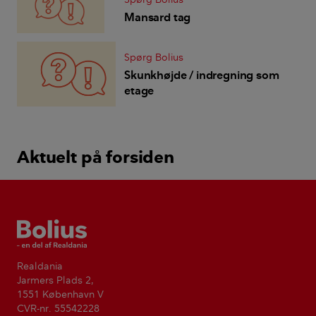
Mansard tag
Spørg Bolius
Skunkhøjde / indregning som
etage
Aktuelt på forsiden
Bolius
Realdania
Jarmers Plads 2,
1551 København V
CVR-nr. 55542228