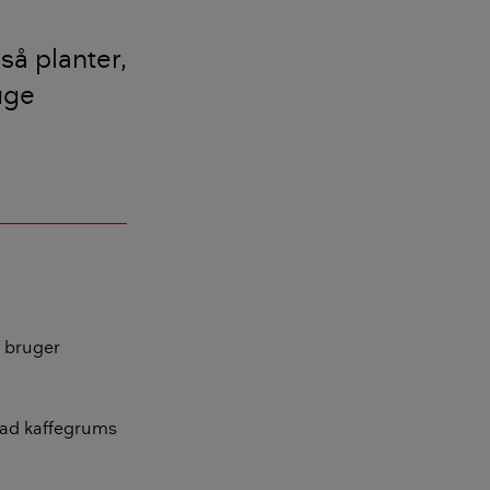
så planter,
uge
 bruger
hvad kaffegrums