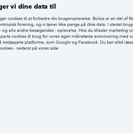
e. Man kan bl.a. dyrke østershat, kejserhat og shiitake.
er vi dine data til
ger cookies til at forbedre din brugeroplevelse. Bolius er en del af R
Sådan dyrker du spiselige svampe derhjemme
antropisk forening, og vi tjener ikke penge på dine data. I stedet brug
- og alle andre besøgendes - oplevelse. Hvis du tillader marketing c
jeparts cookies til brug for vores egen målrettede annoncering med v
ffegrums til at ændre hortensias farve
 tredjeparts platforme, som Google og Facebook. Du kan altid læs
cookies - nederst på vores side.
alle typer hortensia)
kt og havefaglig rådgiver i Haveselskabet, Marlene H. Niels
rve er afhængig af jordens pH-værdi, og når du bruger kaff
 omkring hortensia, er det med til at sænke pH-værdien omk
rven på hortensiaen.
ifte farve på hortensia ved at gøre jorden mere sur, kræver det
erede har egenskaber for farveskift. Hvide hortensia bliver m
bliver mere blå, hvis jorden er sur – hvis jorden er basisk, bl
 Men det er ikke alle hortensia, der kan skifte farve.