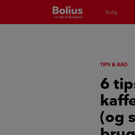
Bolig
TIPS & RÅD
6 ti
kaff
(og 
brug