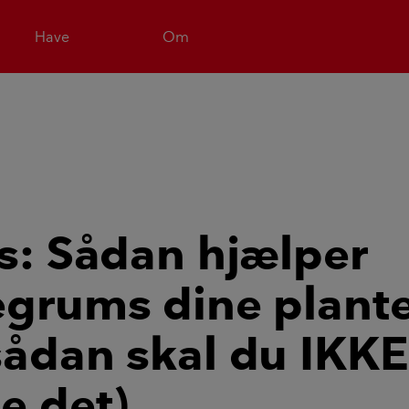
Have
Om
ps: Sådan hjælper
egrums dine plant
sådan skal du IKKE
e det)