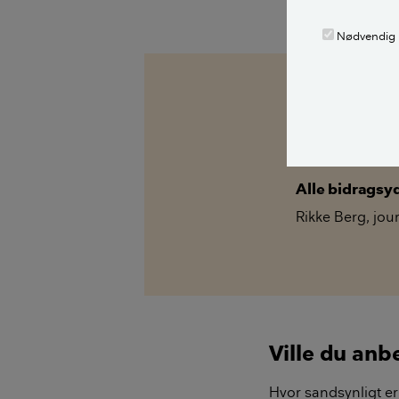
LÆS OGSÅ:
Nødvendig
Kilder, h
Tips & Råd: Få 
dokumenteret vi
Alle bidragsy
Rikke Berg
,
jour
Ville du anb
Hvor sandsynligt er 