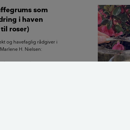
affegrums som
dring i haven
til roser)
kt og havefaglig rådgiver i
 Marlene H. Nielsen:
, at kaffegrums kan være et
smiddel, men det kan ikke stå alene som
Rododendron er en 
en. Kaffegrums har et højt indhold af syre,
kaffegrums. Foto:
ter, som fx hortensia, azalea,
kamelia, som gerne vil have, at jorden har en lav pH-værdi,
rden.
bruge kaffegrums til roser, tomater og andre planter, der gern