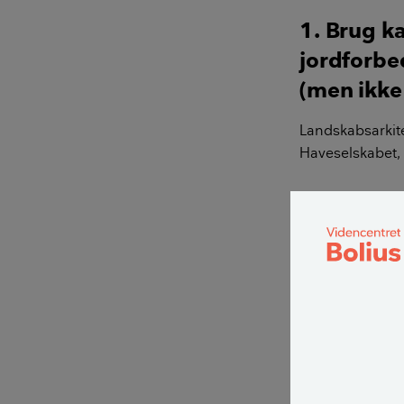
1. Brug k
jordforbe
(men ikke 
Landskabsarkite
Haveselskabet,
– Det er rigtigt
jordforbedring
gødning til hav
så surbundsplan
rododendron og 
kaffegrums i jo
– Du skal ikke 
kalkholdig jord.