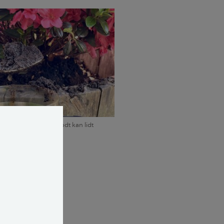
af de planter, der godt kan lidt
 Rikke Berg
 kan godt lidt
e vil have