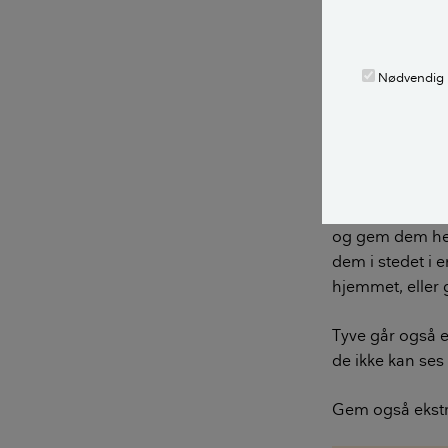
Lås værktøj, ha
bruger de remed
Nødvendig
Hænger stigen u
Beskyt
Lad ikke værdig
og gem dem helle
dem i stedet i 
hjemmet, eller g
Tyve går også e
de ikke kan ses
Gem også ekstra