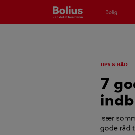
Bolig
TIPS & RÅD
7 go
indb
Især somme
gode råd ti