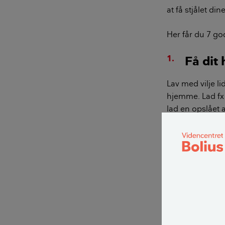
at få stjålet di
Her får du 7 go
Få dit 
Lav med vilje li
hjemme. Lad fx 
lad en opslået 
opvasken stå f
Sæt timere (tænd
tv, så de tænde
Træk gardinerne
steder.
Få nogen til a