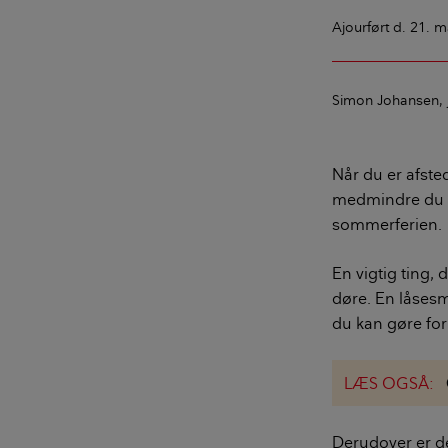
Ajourført
d. 21. m
Simon Johansen
Når du er afste
medmindre du er
sommerferien.
En vigtig ting, 
døre. En låsesm
du kan gøre for
LÆS OGSÅ:
Derudover er de