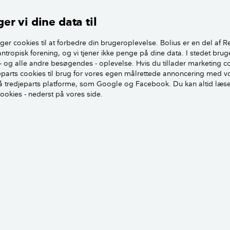
er vi dine data til
p "Nabohjælp" kan du oprette din ferie og aftale med naboer,
ger cookies til at forbedre din brugeroplevelse. Bolius er en del af R
mens du er væk.
antropisk forening, og vi tjener ikke penge på dine data. I stedet brug
- og alle andre besøgendes - oplevelse. Hvis du tillader marketing c
I også hjælpe hinanden i feriesæsonen ved at gå mere rundt
jeparts cookies til brug for vores egen målrettede annoncering med v
sær om aftenen.
 tredjeparts platforme, som Google og Facebook. Du kan altid læs
cookies - nederst på vores side.
e feriebilleder på sociale medier, mens
yve bruger sociale medier til at se, om beboerne er på ferie
offentligt tilgængelige profiler, til du er hjemme igen.