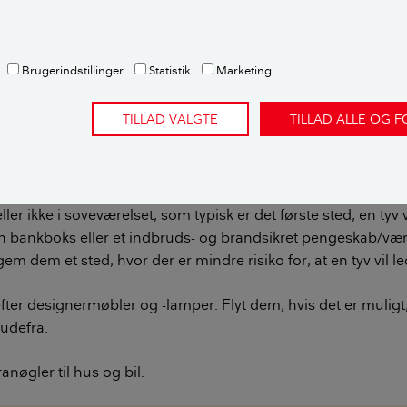
veredskaber og stige inde i skuret med fx en god hængelås. 
ier, de kan finde på adressen, til at bryde ind med.
Brugerindstillinger
Statistik
Marketing
dendørs, så lås den fast.
TILLAD VALGTE
TILLAD ALLE OG 
 dine værdigenstande
enstande som smykker, eller ting, du er særligt glad for, ligg
r ikke i soveværelset, som typisk er det første sted, en tyv 
en bankboks eller et indbruds- og brandsikret pengeskab/vær
em dem et sted, hvor der er mindre risiko for, at en tyv vil le
fter designermøbler og -lamper. Flyt dem, hvis det er muligt, 
 udefra.
nøgler til hus og bil.