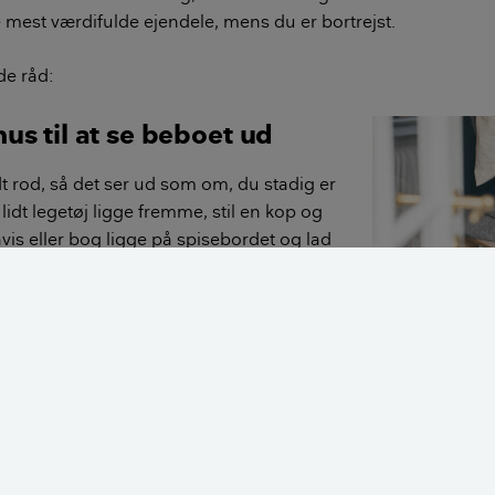
ne mest værdifulde ejendele, mens du er bortrejst.
de råd:
hus til at se beboet ud
dt rod, så det ser ud som om, du stadig er
lidt legetøj ligge fremme, stil en kop og
avis eller bog ligge på spisebordet og lad
remme.
/sluk-ure) til dine lys og evt. radio eller
s om aftenen.
Lidt rod kan få de
hjemme. Foto: Ra
 for i soveværelset, men ikke andre
t komme og vande dine potteplanter.