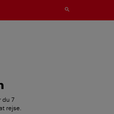
search
n
r du 7
at rejse.