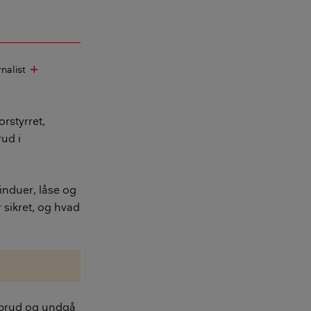
rnalist
add
rstyrret,
ud i
vinduer, låse og
 sikret, og hvad
ndbrud og undgå