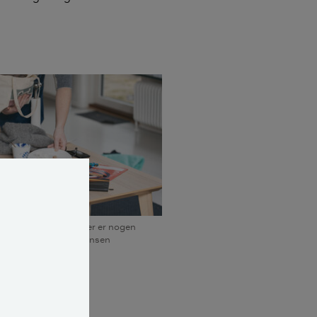
t til at se ud som om der er nogen
smus Bjørnholdt Sørensen