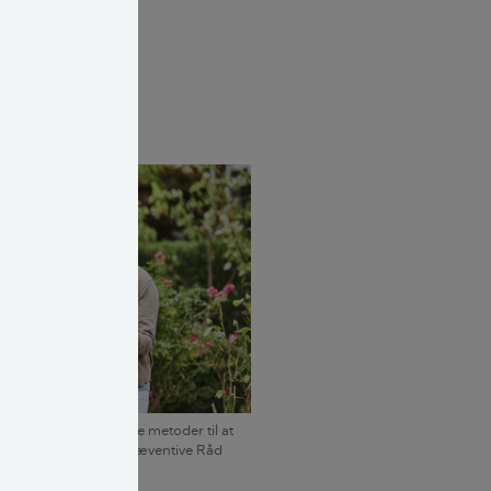
me
en, og stil
p er en af de bedste metoder til at
. Foto: Det Kriminalpræventive Råd