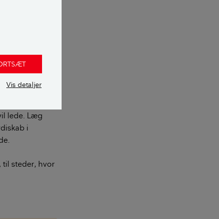
Nogle tyve
FORTSÆT
Vis detaljer
e frit fremme,
vil lede. Læg
diskab i
de.
til steder, hvor