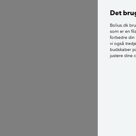
fjerde indbrud.
Det brug
I den gratis ap
Bolius.dk bru
feriehjælpere, 
som er en fil
forbedre din 
Som naboer kan 
vi også tred
end normalt, i
budskaber på
justere dine 
Vis ikk
afsted
Nogle indbrudst
poste opslag på 