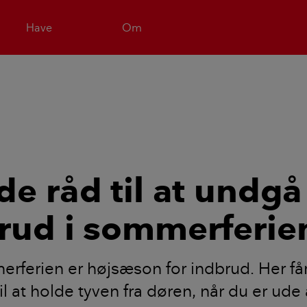
Have
Om
de råd til at undgå
rud i sommerferie
rferien er højsæson for indbrud. Her få
l at holde tyven fra døren, når du er ude 