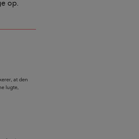
ge op.
kerer, at den
e lugte,