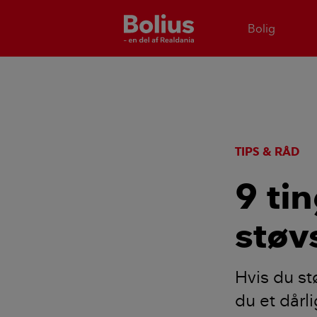
Bolig
TIPS & RÅD
9 ti
støv
Hvis du st
du et dårl