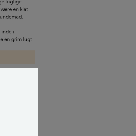
ge fugtige
 være en klat
ehundemad.
 inde i
e en grim lugt.
or de kan sidde
t stykke
ugerposen
lementer op
s dig, kan