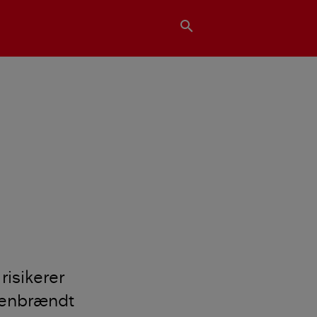
search
risikerer
mmenbrændt