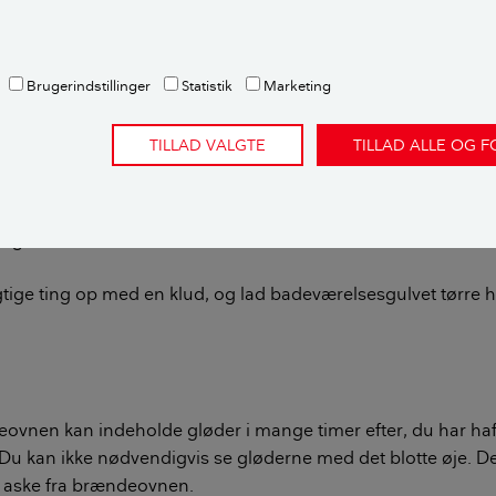
r en støvsuger, som er særligt beregnet til at støvsuge fug
ig fra at suge vand op.
Brugerindstillinger
Statistik
Marketing
r fugtigt, herunder også vanddråber fra badeværelsesgulvet
TILLAD VALGTE
TILLAD ALLE OG 
dele i din støvsuger. Støvsuger du vand eller fugtige ting op, 
ænder sammen. Vand og fugt i din støvsuger skaber også g
de i støvsugeren, og det kan give en grim lugt, ligesom det
ligt.
tige ting op med en klud, og lad badeværelsesgulvet tørre he
ovnen kan indeholde gløder i mange timer efter, du har haft 
u kan ikke nødvendigvis se gløderne med det blotte øje. De
e aske fra brændeovnen.