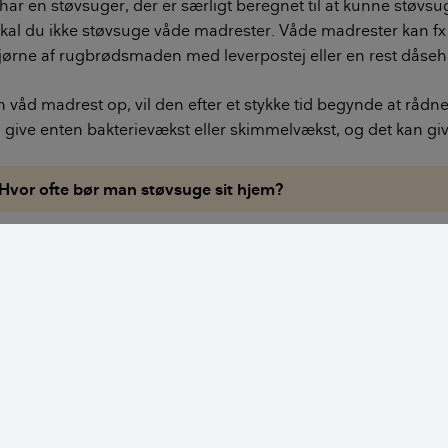
r en støvsuger, der er særligt beregnet til at kunne støvsu
kal du ikke støvsuge våde madrester. Våde madrester kan fx
hjørne af rugbrødsmaden med leverpostej eller en rest dås
 våd madrest op, vil den efter et stykke tid begynde at rådne
give enten bakterievækst eller skimmelvækst, og det kan giv
Hvor ofte bør man støvsuge sit hjem?
ster kan også sætte sig fast i mundstykke, slange og rør, hv
ug derfor aldrig madrester op, men fjern dem i stedet med e
r en klud.
t tørre madrester op, kan du blot skifte eller tømme støvs
ler lidt tidligere, end du normalt ville gøre det.
 særlige støvsugertyper, som kan suge både tørre og våde e
. Hvis der ofte havner våde madrester på gulvet hjemme ho