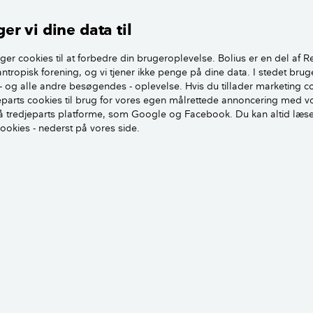
er vi dine data til
ger cookies til at forbedre din brugeroplevelse. Bolius er en del af R
antropisk forening, og vi tjener ikke penge på dine data. I stedet brug
- og alle andre besøgendes - oplevelse. Hvis du tillader marketing c
jeparts cookies til brug for vores egen målrettede annoncering med v
 tredjeparts platforme, som Google og Facebook. Du kan altid læs
cookies - nederst på vores side.
 fugtig jord op fra gulvet. Det kan få bakterier og skimmel til at gro i støvsu
: Torben Klint
år