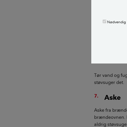
Medmindre du ha
skal du holde d
Nødvendig
Alt, hvad der e
de elektroniske 
støvsugeren br
skimmelvækst in
sundhedsskade
Tør vand og fug
støvsuger det.
Aske
Aske fra brænde
brændeovnen. D
aldrig støvsug