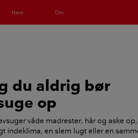
Have
Om
ng du aldrig bør
suge op
øvsuger våde madrester, hår og aske op, 
igt indeklima, en slem lugt eller en sa