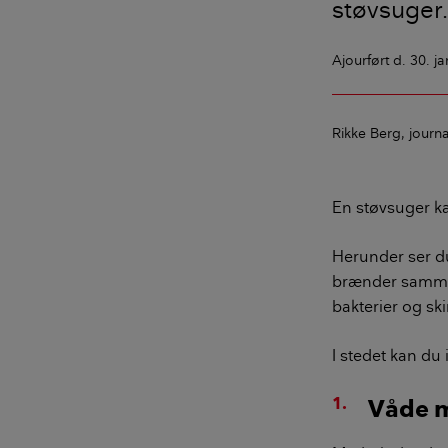
støvsuger.
Ajourført
d. 30. j
Rikke Berg
journa
En støvsuger ka
Herunder ser du
brænder sammen
bakterier og s
I stedet kan du
Våde 