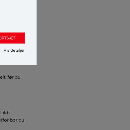
tige elementer,
, kan ødelægge
FORTSÆT
risikerer du, at
robund for
Vis detaljer
 er
lt, før du
ild i
rfor bør du