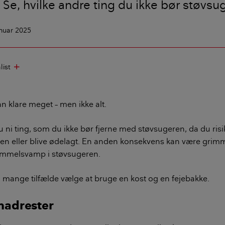
 Se, hvilke andre ting du ikke bør støvsu
anuar 2025
list
add
n klare meget – men ikke alt.
 ni ting, som du ikke bør fjerne med støvsugeren, da du risi
 eller blive ødelagt. En anden konsekvens kan være grimm
kimmelsvamp i støvsugeren.
 i mange tilfælde vælge at bruge en kost og en fejebakke.
madrester