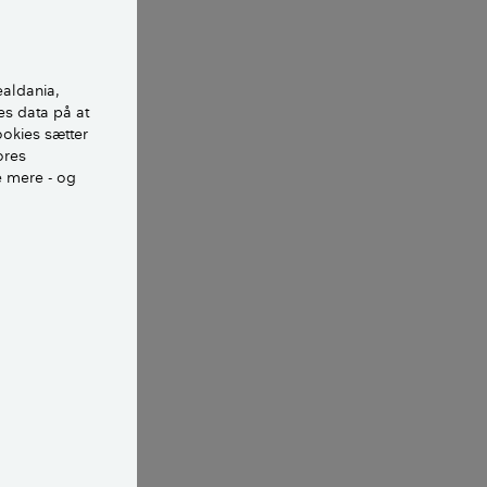
ealdania,
es data på at
ookies sætter
ores
e mere - og
geren og få den til