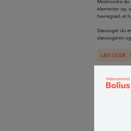
Medmindre du ha
elementer op, s
havregrød, et 
Støvsuger du en
støvsugeren og 
LÆS OGSÅ:
Klistrede madre
og rådne. Støvs
køkkenrulle elle
Har du støvsuge
efterfølgende el
Der findes dog
uden problemer