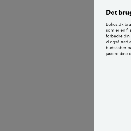
Det brug
Bolius.dk bru
som er en fil
forbedre din 
vi også tred
budskaber på
justere dine 
Du bør ikke støvsuge
at lugte grimt. Foto
Glassk