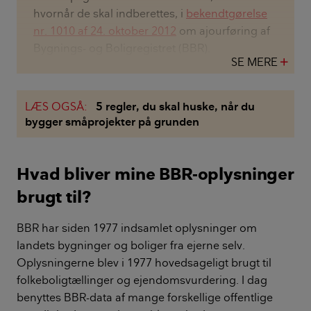
hvornår de skal indberettes, i
bekendtgørelse
nr. 1010 af 24. oktober 2012
om ajourføring af
Bygnings- og Boligregistret (BBR).
SE MERE
add
LÆS OGSÅ:
5 regler, du skal huske, når du
bygger småprojekter på grunden
Hvad bliver mine BBR-oplysninger
brugt til?
BBR har siden 1977 indsamlet oplysninger om
landets bygninger og boliger fra ejerne selv.
Oplysningerne blev i 1977 hovedsageligt brugt til
folkeboligtællinger og ejendomsvurdering. I dag
benyttes BBR-data af mange forskellige offentlige