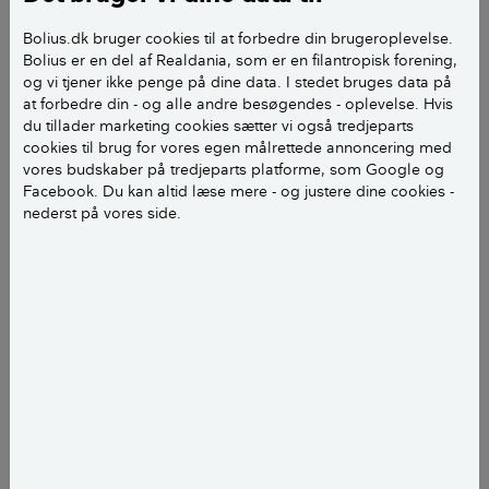
oplysninger. Foto: Colourbox
Bolius.dk bruger cookies til at forbedre din brugeroplevelse.
Bolius er en del af Realdania, som er en filantropisk forening,
I ”Ret BBR-oplysninger” kan du som
og vi tjener ikke penge på dine data. I stedet bruges data på
boligejer:
at forbedre din - og alle andre besøgendes - oplevelse. Hvis
du tillader marketing cookies sætter vi også tredjeparts
Se din egen ejendom.
cookies til brug for vores egen målrettede annoncering med
vores budskaber på tredjeparts platforme, som Google og
Facebook. Du kan altid læse mere - og justere dine cookies -
Se ejendomsoplysninger om grund,
nederst på vores side.
bygninger og tekniske anlæg på din
ejendom.
Foreslå ændringer til registrerede BBR-
oplysninger (ændringer til grunde,
bygninger, enheder og tekniske anlæg,
som allerede er registreret i BBR).
Foreslå ændringer til placering af
bygninger på din ejendom.