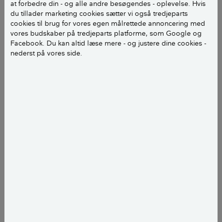
at forbedre din - og alle andre besøgendes - oplevelse. Hvis
du tillader marketing cookies sætter vi også tredjeparts
cookies til brug for vores egen målrettede annoncering med
vores budskaber på tredjeparts platforme, som Google og
De fremhævede vægge står vinkelret på vindretningen og virker
stabiliserende. Illustration af Sarah Bach-Bendsen
Facebook. Du kan altid læse mere - og justere dine cookies -
nederst på vores side.
Mursten
Beton
Gasbeton (porebeton)
Lecabeton (letklinkerbeton)
Træ
Hvornår er det vigtigt at vide, om
en væg er bærende?
Du har normalt brug for at vide, om en væg i dit hus