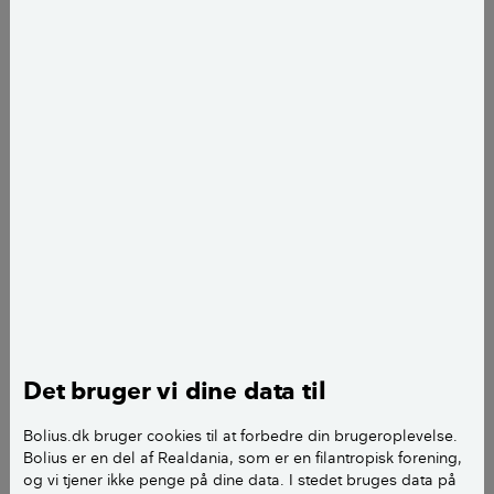
En ydervæg med muret formur, isolering og en bagmur i
gasbetonelementer. Illustration Jan Pasternak
Det bruger vi dine data til
Bolius.dk bruger cookies til at forbedre din brugeroplevelse.
Bolius er en del af Realdania, som er en filantropisk forening,
og vi tjener ikke penge på dine data. I stedet bruges data på