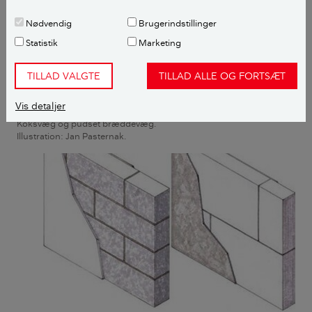
Nødvendig
Brugerindstillinger
Statistik
Marketing
TILLAD VALGTE
TILLAD ALLE OG FORTSÆT
Vis detaljer
Koksvæg og pudset bræddevæg.
Illustration: Jan Pasternak.