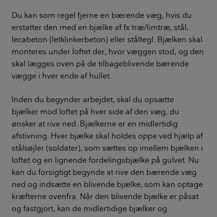
Du kan som regel fjerne en bærende væg, hvis du
erstatter den med en bjælke af fx træ/limtræ, stål,
lecabeton (letklinkerbeton) eller ståltegl. Bjælken skal
monteres under loftet der, hvor væggen stod, og den
skal lægges oven på de tilbageblivende bærende
vægge i hver ende af hullet.
Inden du begynder arbejdet, skal du opsætte
bjælker mod loftet på hver side af den væg, du
ønsker at rive ned. Bjælkerne er en midlertidig
afstivning. Hver bjælke skal holdes oppe ved hjælp af
stålsøjler (soldater), som sættes op imellem bjælken i
loftet og en lignende fordelingsbjælke på gulvet. Nu
kan du forsigtigt begynde at rive den bærende væg
ned og indsætte en blivende bjælke, som kan optage
kræfterne ovenfra. Når den blivende bjælke er påsat
og fastgjort, kan de midlertidige bjælker og