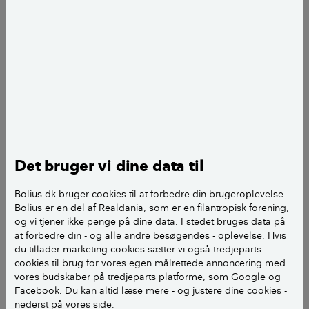
Med fjernvarme skal du både forholde dig til tilslutningspligt og
forblivelsespligt, hvis du bor i et område udlagt til fjernvarme før
2019.
Hvad er tilslutningspligt og
forblivelsespligt?
Tilslutningspligt:
En forpligtelse for en
Det bruger vi dine data til
ejendom til at være tilsluttet det kollektive
Bolius.dk bruger cookies til at forbedre din brugeroplevelse.
varmeforsyningsanlæg i området, hvilket
Bolius er en del af Realdania, som er en filantropisk forening,
bl.a. indebærer, at ejendommens ejer skal
og vi tjener ikke penge på dine data. I stedet bruges data på
bidrage økonomisk til den kollektive
at forbedre din - og alle andre besøgendes - oplevelse. Hvis
forsyning.
du tillader marketing cookies sætter vi også tredjeparts
cookies til brug for vores egen målrettede annoncering med
Forblivelsespligt:
En forpligtelse for en
vores budskaber på tredjeparts platforme, som Google og
Facebook. Du kan altid læse mere - og justere dine cookies -
ejendom, der allerede er tilsluttet det
nederst på vores side.