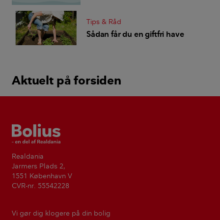
Tips & Råd
Sådan får du en giftfri have
Aktuelt på forsiden
Bolius
Realdania
Jarmers Plads 2,
1551 København V
CVR-nr. 55542228
Vi gør dig klogere på din bolig