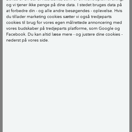
stigning på 35 % siden 2007.
og vi tjener ikke penge på dine data. I stedet bruges data på
at forbedre din - og alle andre besøgendes - oplevelse. Hvis
du tillader marketing cookies sætter vi også tredjeparts
Sociolog Karen Margrethe Dahl fra Det Nationale
cookies til brug for vores egen målrettede annoncering med
Forsknings- og Analysecenter for Velfærd,
vores budskaber på tredjeparts platforme, som Google og
VIVE, mener, at tendensen kan være udtryk for et
Facebook. Du kan altid læse mere - og justere dine cookies -
nederst på vores side.
begyndende opgør med kravene til forældrerollen i
den isolerede kernefamilie blandt nogle familier.
LÆS OGSÅ:
Farmor og farfar flyttede: Vi ville
tættere på vores børnebørn
Der er mere på spil i
familiebofællesskabet
Der er både fordele og ulemper ved at bo i et
familiebofællesskab. Derfor bør man overveje