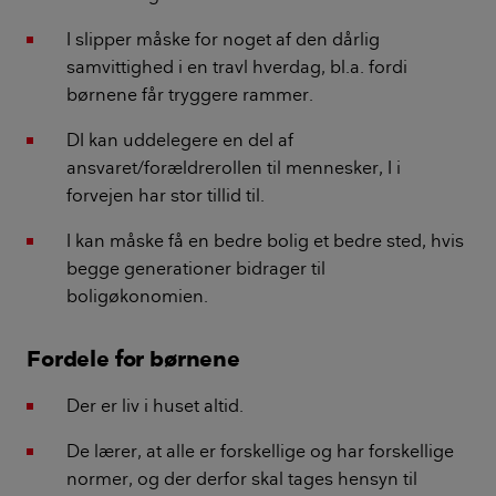
I slipper måske for noget af den dårlig
samvittighed i en travl hverdag, bl.a. fordi
børnene får tryggere rammer.
DI kan uddelegere en del af
ansvaret/forældrerollen til mennesker, I i
forvejen har stor tillid til.
I kan måske få en bedre bolig et bedre sted, hvis
begge generationer bidrager til
boligøkonomien.
Fordele for børnene
Der er liv i huset altid.
De lærer, at alle er forskellige og har forskellige
normer, og der derfor skal tages hensyn til