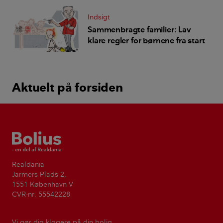
Indsigt
Sammenbragte familier: Lav
klare regler for børnene fra start
Aktuelt på forsiden
Bolius
Realdania
Jarmers Plads 2,
1551 København V
CVR-nr. 55542228
Vi gør dig klogere på din bolig