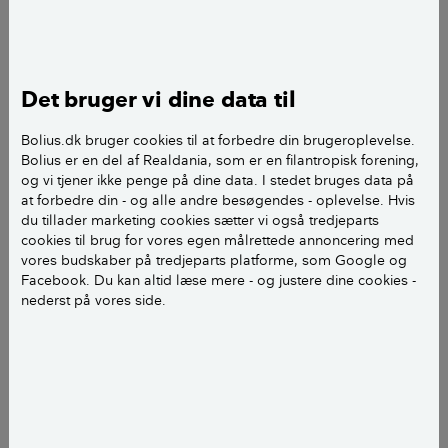
Det bruger vi dine data til
Bolius.dk bruger cookies til at forbedre din brugeroplevelse.
Bolius er en del af Realdania, som er en filantropisk forening,
og vi tjener ikke penge på dine data. I stedet bruges data på
at forbedre din - og alle andre besøgendes - oplevelse. Hvis
du tillader marketing cookies sætter vi også tredjeparts
LÆS OGSÅ:
Så meget el, vand og varme bruger
cookies til brug for vores egen målrettede annoncering med
en gennemsnitsfamilie
vores budskaber på tredjeparts platforme, som Google og
Facebook. Du kan altid læse mere - og justere dine cookies -
nederst på vores side.