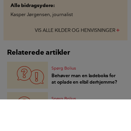
Alle bidragsydere:
Kasper Jørgensen
,
journalist
VIS ALLE KILDER OG HENVISNINGER
add
Relaterede artikler
Spørg Bolius
Behøver man en ladeboks for
at oplade en elbil derhjemme?
Spørg Bolius
Hvordan kan jeg etablere en
ladestation til en elbil?
Spørg Bolius