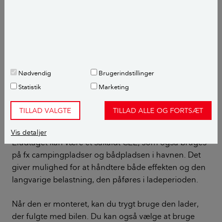
med 16 ampere), hvilket ellers ofte er nok til at
betjene en plug-in hybrid.
Eludtaget skal være specielt
Det er ikke kun vigtigt, at installationen ved eltavlen
Nødvendig
Brugerindstillinger
og kablet i jorden er i orden. Også eludtaget ude ved
Statistik
Marketing
bilen skal være i orden. For hvis der afsluttes med en
almindelig stikkontakt, selvom alt andet er blevet
TILLAD VALGTE
TILLAD ALLE OG FORTSÆT
optimeret, har man stadig en farlig installation.
Vis detaljer
Eludtaget kan være et såkaldt CEE, som også bruges
på fx campingpladser og bådpladsen i havnen. Det
giver mulighed for at håndtere både effekten og den
langvarige belastning, den påføres i ladeperioden.
Når den er monteret, kan du trygt bruge den lader,
der fulgte med bilen. Du kan også vælge at bruge