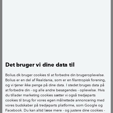
kunne flytte mest muligt strøm.
SE MERE
add
LÆS OGSÅ:
Typiske skader på installationer
Installation til opladning af elbil er
nødvendig
Det bruger vi dine data til
Både en hybrid- og elbil er kendetegnet ved, at bilen
er bygget med et batteri af en vis størrelse. Det
Bolius.dk bruger cookies til at forbedre din brugeroplevelse.
betyder, at en opladning ofte tager flere timer, før
Bolius er en del af Realdania, som er en filantropisk forening,
batteriet er ladet op.
og vi tjener ikke penge på dine data. I stedet bruges data på
at forbedre din - og alle andre besøgendes - oplevelse. Hvis
Dine almindelige stikkontakter, både indendørs og
du tillader marketing cookies sætter vi også tredjeparts
cookies til brug for vores egen målrettede annoncering med
udendørs, er kun bygget til husholdningsapparater
vores budskaber på tredjeparts platforme, som Google og
og ikke til at blive brugt med fuld belastning over en
Facebook. Du kan altid læse mere - og justere dine cookies -