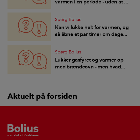
varmen i en periode - uden at få
skimmelsvamp?
Spørg Bolius
Kan vi lukke helt for varmen, og
så åbne et par timer om dagen
- for at spare?
Spørg Bolius
Lukker gasfyret og varmer op
med brændeovn - men hvad
med fugt i badeværelset?
Aktuelt på forsiden
Bolius