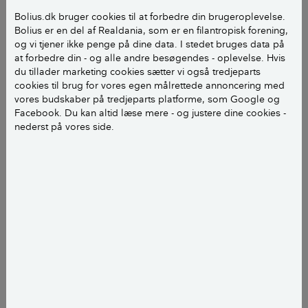
Bolius.dk bruger cookies til at forbedre din brugeroplevelse.
Pgr gaspris ønsker vi at sænke temperaturen I den
Bolius er en del af Realdania, som er en filantropisk forening,
og vi tjener ikke penge på dine data. I stedet bruges data på
ene stue.
at forbedre din - og alle andre besøgendes - oplevelse. Hvis
du tillader marketing cookies sætter vi også tredjeparts
Hvor langt ned kan vi sænke temperaturen uden, at
cookies til brug for vores egen målrettede annoncering med
stuen tager skade ift skimmelsvamp?
vores budskaber på tredjeparts platforme, som Google og
Facebook. Du kan altid læse mere - og justere dine cookies -
nederst på vores side.
Mvh Sanne
Hej Sanne
Vi har en artikel. som bliver delt en del for tiden:
Undersøgelse: Så varmt bor danskerne
Vi plejer at sige, at man ikke skal under 18 grader,