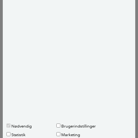
hvis man skal undgå skimmelsvamp.
Så en smule kan I godt justere varmen. En
tommelfingerregel er, at man sparer 5 % for hver
grad, man sænker temperaturen.
Her er lidt andre fif du kan kigge på:
7 nemme råd til
at holde på varmen
Med venlig hilsen
Tue Patursson
Fagekspert, Bygningskonstruktør
Læs mere om fageksperten her
Nødvendig
Brugerindstillinger
Statistik
Marketing