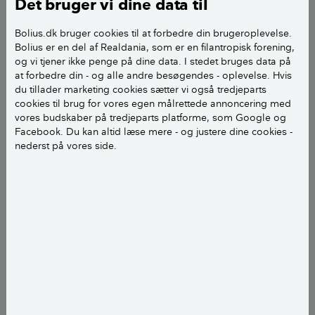
Det bruger vi dine data til
Vi påtænker køb af et hus, hvor der jvf. dingeo er høj
Bolius.dk bruger cookies til at forbedre din brugeroplevelse.
Bolius er en del af Realdania, som er en filantropisk forening,
risiko for oversvømmelse ved skybrud. Hvilken
og vi tjener ikke penge på dine data. I stedet bruges data på
ekspert skal vi tale med for at få en uvildig vurdering
at forbedre din - og alle andre besøgendes - oplevelse. Hvis
om risiko og mulige forholdsregler?
du tillader marketing cookies sætter vi også tredjeparts
cookies til brug for vores egen målrettede annoncering med
vores budskaber på tredjeparts platforme, som Google og
Marianne S
Facebook. Du kan altid læse mere - og justere dine cookies -
nederst på vores side.
Hej Marianne S
De fleste byggerådgivere vil kunne hjælpe med at
gennemgå huset både inde og ude.
Du kan evt. også selv skabe dig et overblik ved at
kigge vores nye kampagneside igennem. Her har vi