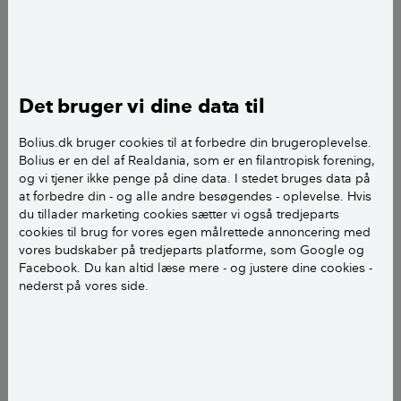
håndværkere, eller billigere, hvis du finder materialer
på tilbud eller får en rabat hos håndværkeren. Prisen
kan også variere afhængig af landsdel.
Det bruger vi dine data til
For et konkret overslag eller tilbud på badeværelset,
skal du kontakte en håndværker eller et
Bolius.dk bruger cookies til at forbedre din brugeroplevelse.
håndværkerfirma. Du kan også få en arkitekt eller
Bolius er en del af Realdania, som er en filantropisk forening,
faglig byggerådgiver til at vurdere det for dig.
og vi tjener ikke penge på dine data. I stedet bruges data på
at forbedre din - og alle andre besøgendes - oplevelse. Hvis
du tillader marketing cookies sætter vi også tredjeparts
LÆS OGSÅ:
Byggerådgivning
cookies til brug for vores egen målrettede annoncering med
vores budskaber på tredjeparts platforme, som Google og
Facebook. Du kan altid læse mere - og justere dine cookies -
Pris for nyt badeværelse
nederst på vores side.
Et gennemsnitsbadeværelse i en ny tilbygning kan
koste i størrelsesordenen 25.000-35.000 kroner pr.
kvadratmeter inklusive moms. Et badeværelses
størrelse er typisk cirka 6 m2. Der kan dog være en