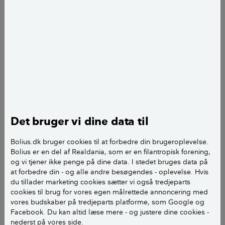
Kim Gregersen
journalist
add
Julie Trolle Boding
journalist
add
Det bruger vi dine data til
Bolius.dk bruger cookies til at forbedre din brugeroplevelse.
Bolius er en del af Realdania, som er en filantropisk forening,
og vi tjener ikke penge på dine data. I stedet bruges data på
at forbedre din - og alle andre besøgendes - oplevelse. Hvis
du tillader marketing cookies sætter vi også tredjeparts
cookies til brug for vores egen målrettede annoncering med
August eller september er et godt tidspunkt til maling af udvendigt
vores budskaber på tredjeparts platforme, som Google og
træværk, da træet har haft tid til at tørre gennem sommeren. Foto:
Facebook. Du kan altid læse mere - og justere dine cookies -
Colourbox
nederst på vores side.