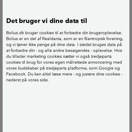
stue-spisestue og køkken. Men vi har et radon
niveau der svinger mellem 80-180 bq.
Det bruger vi dine data til
Mit spørgsmål er om vi kan have glæde af at
Bolius.dk bruger cookies til at forbedre din brugeroplevelse.
installere eksempelvis en Duka One s6plus
Bolius er en del af Realdania, som er en filantropisk forening,
varmeveksler ventilator.
og vi tjener ikke penge på dine data. I stedet bruges data på
at forbedre din - og alle andre besøgendes - oplevelse. Hvis
du tillader marketing cookies sætter vi også tredjeparts
Med venlig hilsen Svend
cookies til brug for vores egen målrettede annoncering med
vores budskaber på tredjeparts platforme, som Google og
Facebook. Du kan altid læse mere - og justere dine cookies -
nederst på vores side.
Kære Svend.
Ventilation er en af de bedste løsninger, når man vil
radon til livs. Og så er der i øvrigt en masse andre
fordele, som stort set bare giver bedre indeklima hele
vejen rundt.
Fordele og ulemper ved et-