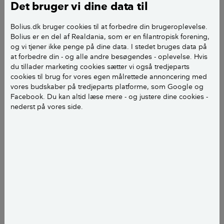
Jeg kan ikke finde artikler om imprægnering af tage!
Det bruger vi dine data til
Kan man imprægnere et gammelt betontagstenstag?
Bolius.dk bruger cookies til at forbedre din brugeroplevelse.
Bolius er en del af Realdania, som er en filantropisk forening,
I bekræftende fald, hvilket middel skal jeg bruge, og
og vi tjener ikke penge på dine data. I stedet bruges data på
kan det gøres med lufttryk/blæsepistol?
at forbedre din - og alle andre besøgendes - oplevelse. Hvis
du tillader marketing cookies sætter vi også tredjeparts
cookies til brug for vores egen målrettede annoncering med
Venlig hilsen Jørn
vores budskaber på tredjeparts platforme, som Google og
Facebook. Du kan altid læse mere - og justere dine cookies -
nederst på vores side.
Hej Jørn.
Imprægnering af et betontagstenstag er ikke noget,
der typisk anbefales.
I stedet for imprægnering vil det ofte være mere
hensigtsmæssigt at vedligeholde taget ved at