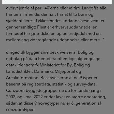
dvs. conzoom®-typen Lykkesmed… De består
overvejende af par i 40’erne eller ældre. Langt fra alle
har børn, men de, der har, har et til to børn og
sjældent flere… Lykkesmedes uddannelsesniveau er
gennemsnitligt: Flest er erhvervsuddannede, en
femtedel har grundskolen og en tredjedel med en
mellemlang videregående uddannelse eller mere…”
dingeo.dk bygger sine beskrivelser af bolig og
nabolag på data hentet fra offentlige tilgængelige
datakilder som fx Ministeriet for By, Bolig og
Landdistrikter, Danmarks Miljøportal og
Arealinformation. Beskrivelserne af de 9 typer er
baseret på registerdata, statistik og survey-data.
Conzoom byggede grupperne op for første gang i
2002, og i maj 2022 er der lavet en større opdatering,
sådan at disse 9 hovedtyper nu er 6. generation af
conzoomtyper.