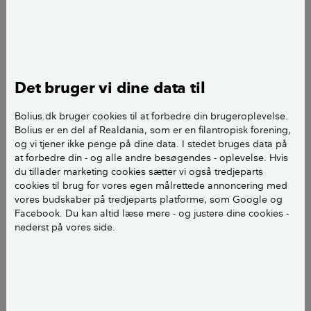
Hvis du overvejer at købe en ny bolig, har du måske
også overvejet, hvilke naboer, der følger med. Er det
familier med små børn, som skriger, når du gerne vil
nyde et stille glas vin i haven? Eller er du selv en del
Det bruger vi dine data til
af en børnefamilie, og ville elske legekammerater til
dine egne børn? Er de nye naboer singler, der hver
Bolius.dk bruger cookies til at forbedre din brugeroplevelse.
lørdag nat vil holde dig vågen med musik – eller som
Bolius er en del af Realdania, som er en filantropisk forening,
måske inviterer dig over til fest?
og vi tjener ikke penge på dine data. I stedet bruges data på
at forbedre din - og alle andre besøgendes - oplevelse. Hvis
Du har faktisk mulighed for at lære rigtig meget om
du tillader marketing cookies sætter vi også tredjeparts
cookies til brug for vores egen målrettede annoncering med
dine kommende naboer, inden du køber eller lejer en
vores budskaber på tredjeparts platforme, som Google og
bolig. Der er nemlig masser af data derude, som flere
Facebook. Du kan altid læse mere - og justere dine cookies -
websites har organiseret, så de tegner et letforståeligt
nederst på vores side.
billede af dit kommende nabolag.
Her kan læse mere om tre steder, hvor du kan lære
mere om din måske kommende nabo og nabolag.