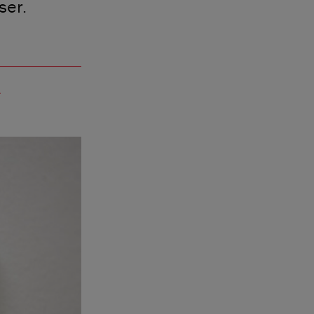
ser.
add