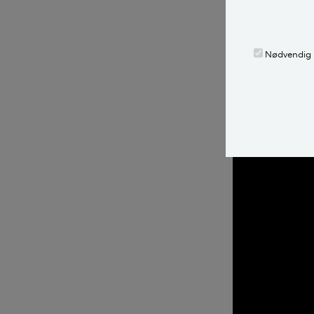
af selvvandings
evt. indbrudsty
Nødvendig
LÆS OGSÅ:
Se videoe
inden feri