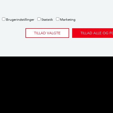
systemer. Bruger du en af disse løsningsmuligheder, er det d
ve om, at der ikke er nogen hjemme.
Brugerindstillinger
Statistik
Marketing
Sådan får du potteplanterne til at overleve ferien
TILLAD VALGTE
TILLAD ALLE OG 
n 'Sommerferietips: Sådan lukker du h
en'