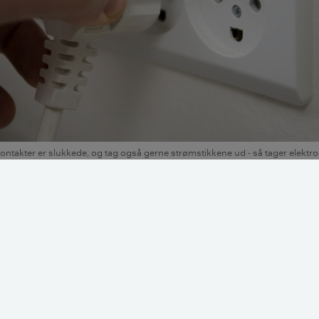
ikkontakter er slukkede, og tag også gerne strømstikkene ud - så tager elektr
ag. Foto: Torben Klint.
 du huske, når du tager væk i sommerf
 elinstallationer er typiske årsager til, at der sker skader p
ået ned i boligen eller tæt ved, kan el-apparaterne have taget