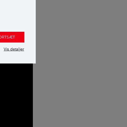
og et signal til
FORTSÆT
uset ned
Vis detaljer