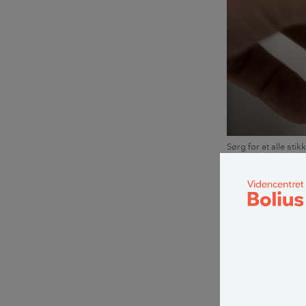
Sørg for at alle st
tilfælde af lynnedsl
Hvad skal
Vand-, varme- og
er væk.
Hvis lynet er sl