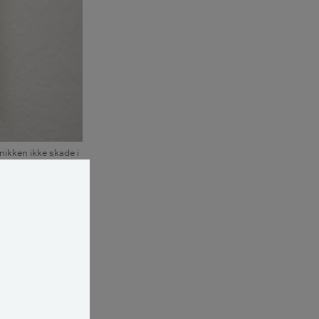
onikken ikke skade i
erien?
å huset, mens du
 skade,