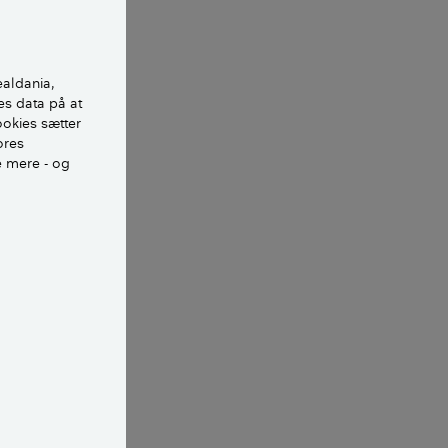
er lukkede og
ealdania,
es data på at
 låse sig ud.
ookies sætter
ores
e mere - og
er nogen hjemme.
emme.
 kan også sætte
ed dit hus, mens