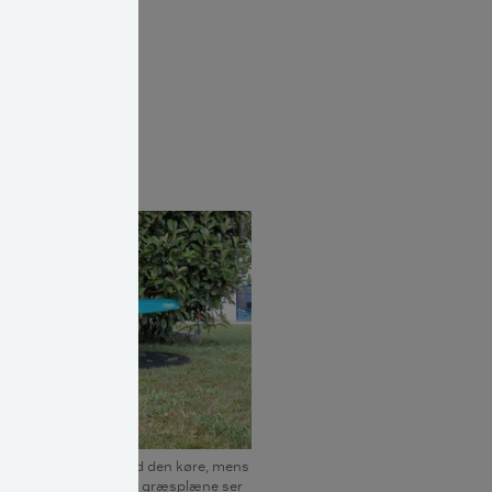
gså stigen af
is der står
og få naboen
, at der ikke er
otplæneklipper, så lad den køre, mens
rie. Med en nyklippet græsplæne ser