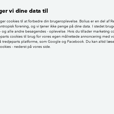
inden døre for at tyverisikre:
er vi dine data til
ferie, skal du naturligvis sørge for, at alle vinduer og døre 
ger cookies til at forbedre din brugeroplevelse. Bolius er en del af R
antropisk forening, og vi tjener ikke penge på dine data. I stedet brug
er skal låses indefra, skal du fjerne nøglen, så tyven ikke kan
- og alle andre besøgendes - oplevelse. Hvis du tillader marketing c
jeparts cookies til brug for vores egen målrettede annoncering med v
 besværligt for tyven at få dine ting ud af huset.
 tredjeparts platforme, som Google og Facebook. Du kan altid læs
cookies - nederst på vores side.
it indkig igennem alle vinduer. Det giver indtryk af, at der 
affekop stå fremme, så det ser ud som om, der er nogen hj
på nogle af lamperne, så de tænder, når det bliver mørkt. Du
ioen, så der kommer lyd fra huset.
, at du er på ferie, så kan de måske holde lidt ekstra øje m
udenfor for at tyverisikre: