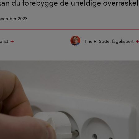
kan du forebygge de uheldige overraskel
november 2023
alist
Tine R. Sode
fagekspert
add