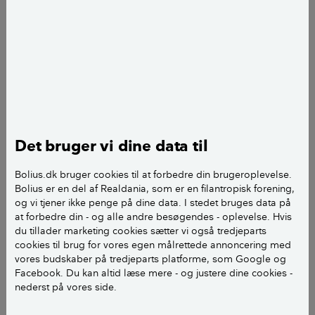
Jeg er betænkelige ved den sikkerhedsrisiko der er
ved at betonhøjden over gulv er 68 cm, og at der
herfra er et mellemrum på 29 cm op til rækværkets
underkant , således at et barn kan få hovedet og
kroppen ud gennem hullet, dette udgør en
sikkerhedsrisiko fordi et barn kan kravle ud gennem
hullet og omkomme ved et fald fra 4 sal. Det
Det bruger vi dine data til
oprindelige projekt havde en højere betondel og
hermed et langt mindre mellemrum i forhold til de
Bolius.dk bruger cookies til at forbedre din brugeroplevelse.
Bolius er en del af Realdania, som er en filantropisk forening,
nuværende 29 cm. De nuværende 29 cm opstår ved
og vi tjener ikke penge på dine data. I stedet bruges data på
at man efter opsætningen har hævet afstanden fra
at forbedre din - og alle andre besøgendes - oplevelse. Hvis
betondelen for at overholde bygningsreglementet
du tillader marketing cookies sætter vi også tredjeparts
bestemmelse om minimum 1 m fra gulv plan.Jeg
cookies til brug for vores egen målrettede annoncering med
vores budskaber på tredjeparts platforme, som Google og
mener at den udformning altanen nu har, strider
Facebook. Du kan altid læse mere - og justere dine cookies -
imod bygningsreglementet bestemmelser og
nederst på vores side.
intentionerne i reglementet om sikkerhed.