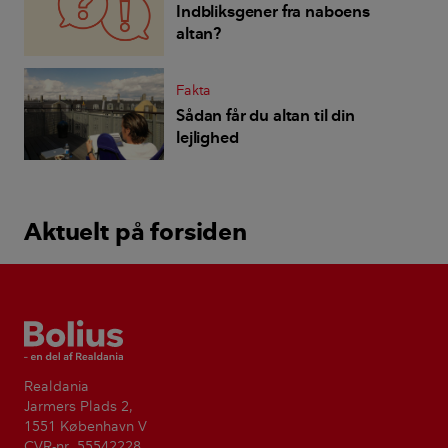
Indbliksgener fra naboens
altan?
Fakta
Sådan får du altan til din
lejlighed
Aktuelt på forsiden
Bolius
Realdania
Jarmers Plads 2,
1551 København V
CVR-nr. 55542228