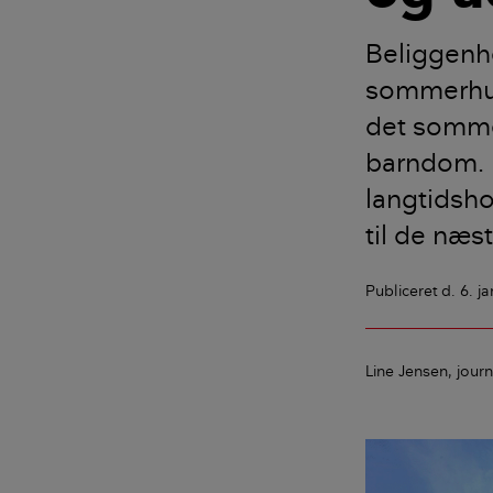
Beliggenh
sommerhus 
det sommer
barndom. 
langtidsho
til de næs
Publiceret
d. 6. j
Line Jensen
journ