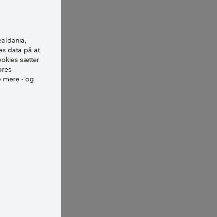
ndigt.
igt er træet med
ealdania,
ygge.
es data på at
ookies sætter
t relativt lavt
ores
e mere - og
 den korte
ektet, men det
ufter godt.
ser til
t at vende