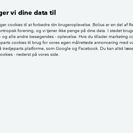
er vi dine data til
er der anvendt store mængder træ både udvendigt og indve
t lade huset falde bedre ind i med skoven og havet. Indvend
ger cookies til at forbedre din brugeroplevelse. Bolius er en del af R
 huset et præg af at være sommerhus ved at skabe varme og h
antropisk forening, og vi tjener ikke penge på dine data. I stedet brug
- og alle andre besøgendes - oplevelse. Hvis du tillader marketing c
anvendt nordiske træsorter. De er kendetegnede ved at sætte e
jeparts cookies til brug for vores egen målrettede annoncering med v
 tredjeparts platforme, som Google og Facebook. Du kan altid læs
træ i sig selv hører til blandt de klimavenligt materiale, mens
cookies - nederst på vores side.
nd minimerer materialernes CO2 udledning.
e meget til bæredygtigt byggeri, da vi gik i gang med husproj
turligt at vælge naturlige materialer, der ældes med ynde og d
r rare at bo i og smukke at se på. Naturlige materialer der pas
rstider, fortæller Anne.
Ålegræs i væggene: Carlos hus har bæredygtig isolering
 beklædt med træspån – et materiale, som så småt er begynd