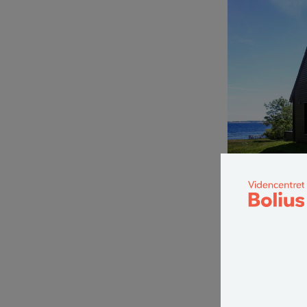
Til renovering af e
Det var ikke kæ
senere skulle bl