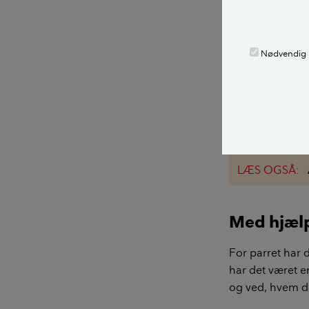
- Vi ønskede en
der ikke bare ku
hældt over med 
Nødvendig
passede perfekt
resultat med de
generationer få
hele ser lidt t
levesteder for f
LÆS OGSÅ:
Med hjælp
For parret har 
har det været e
og ved, hvem de