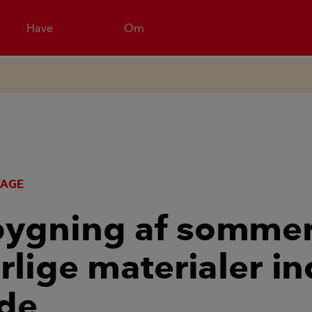
Have
Om
TAGE
ygning af sommer
rlige materialer i
de