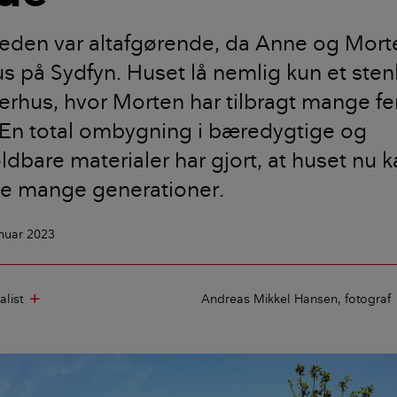
eden var altafgørende, da Anne og Mort
på Sydfyn. Huset lå nemlig kun et stenk
hus, hvor Morten har tilbragt mange feri
En total ombygning i bæredygtige og
ldbare materialer har gjort, at huset nu k
te mange generationer.
anuar 2023
alist
Andreas Mikkel Hansen
fotograf
add