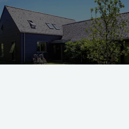
t gammelt sommerhus er der brugt træ på facaden og træspån til taget.
rlighed ved første blik, da Morten og Anne første gang så det
ive et samlingssted for hele familien.