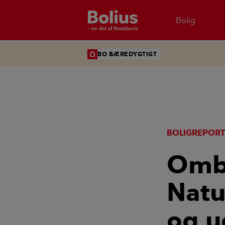
Bolig
BO BÆREDYGTIGT
BOLIGREPOR
Omb
Natu
og u