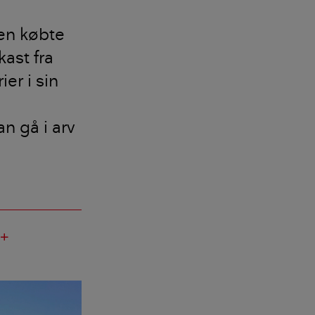
en købte
ast fra
er i sin
an gå i arv
add