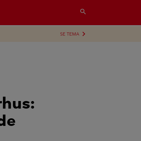
search
SE TEMA
hus:
nde