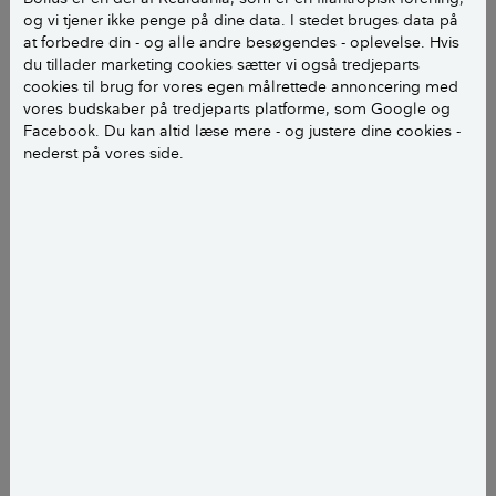
Sådan gjorde de
og vi tjener ikke penge på dine data. I stedet bruges data på
at forbedre din - og alle andre besøgendes - oplevelse. Hvis
Proces
du tillader marketing cookies sætter vi også tredjeparts
cookies til brug for vores egen målrettede annoncering med
Ud fra familiens ønske om et husdesign
vores budskaber på tredjeparts platforme, som Google og
og materialevalg har arkitekten lavet
Facebook. Du kan altid læse mere - og justere dine cookies -
nederst på vores side.
skitseforslag og tegningsmateriale.
Familien har selv erhvervet
byggetilladelse, ingeniørberegninger,
geoteknisk rapport og energiberegning.
Råhuset er opført af et byggefirma, mens
familien selv har indkøbt og styret de
forskellige håndværksfag kombineret med
mange timers selvbyg på husets
indvendige del.
Udvendigt