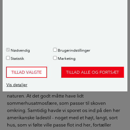
"Den Sorte Lade" set fra haven. Foto: Pia Enghild
Nødvendig
Brugerindstillinger
Statistik
Marketing
Sommerhusatmosfære a la
TILLAD VALGTE
TILLAD ALLE OG FORTSÆT
ladestil
Vis detaljer
- Vi havde en idé om, at det nye hus skulle passe til
naturen. At det godt måtte have lidt
sommerhusatmosfære, som passer til skoven
omkring. Samtidig havde vi sporet os ind på den her
amerikanske ladestil - noget med et højt, langt, sort
hus, som vi følte ville passe flot ind her, fortæller