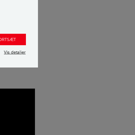
 senere er
FORTSÆT
Vis detaljer