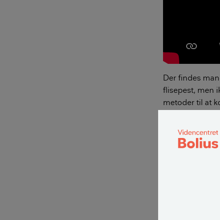
Der findes mang
flisepest, men i
metoder til at k
Fagekspert i Vi
fliserens på sin
der umiddelbart
De tre metoder 
En opblan
Fugesand 