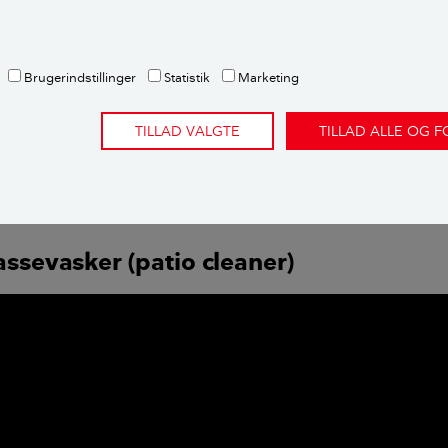
 kort sigt kun i meget ringe grad flisepesten, og halvandet år
Brugerindstillinger
Statistik
Marketing
 helt tilbage.
GET arbejde.
TILLAD VALGTE
TILLAD ALLE OG 
Typiske fejl, når du laver terrasse
assevasker (patio cleaner)