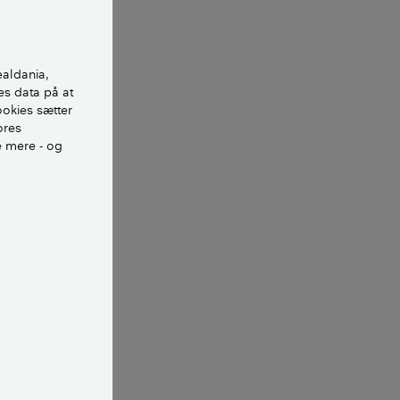
ealdania,
es data på at
ookies sætter
ores
e mere - og
sæbe og vand
med en stiv
en brune sæbe