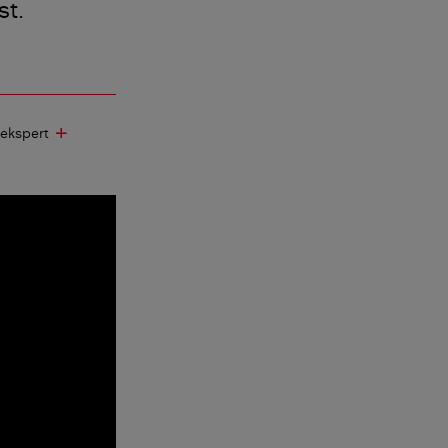
st.
gekspert
add