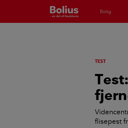
Bolig
TEST
Test:
fjern
Videncentre
flisepest 