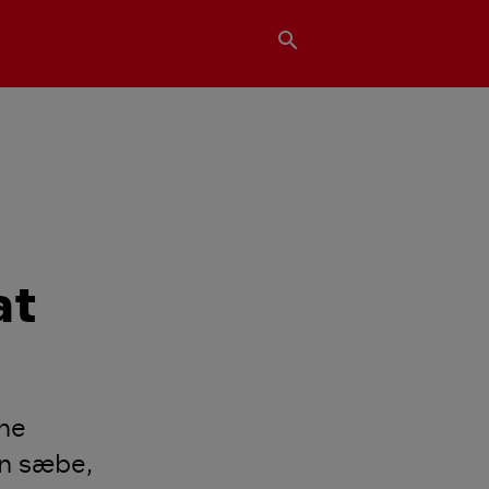
search
at
rne
un sæbe,