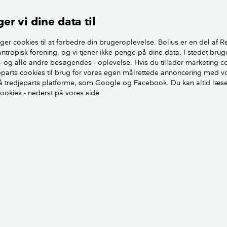
er vi dine data til
ger cookies til at forbedre din brugeroplevelse. Bolius er en del af R
antropisk forening, og vi tjener ikke penge på dine data. I stedet brug
- og alle andre besøgendes - oplevelse. Hvis du tillader marketing c
jeparts cookies til brug for vores egen målrettede annoncering med v
 tredjeparts platforme, som Google og Facebook. Du kan altid læs
cookies - nederst på vores side.
un sæbe fungerer ved, at du laver en opblanding af brun 
 sæbe til 5 liter vand).
åføres området, der skal renses, og det skrubbes grundigt 
e.
kylles området efter med masser af vand for at undgå, at d
nde på fliserne.