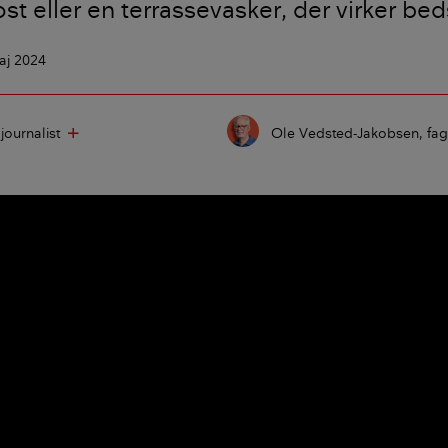
st eller en terrassevasker, der virker bed
aj 2024
journalist
Ole Vedsted-Jakobsen
fa
add