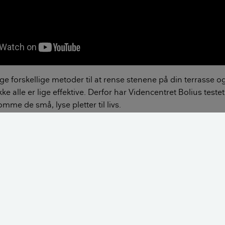
e forskellige metoder til at rense stenene på din terrasse og
kke alle er lige effektive. Derfor har Videncentret Bolius testet
omme de små, lyse pletter til livs.
dencentret Bolius, Ole Vedsted-Jakobsen, har testet de tre
 terrasse. Testen er et praktsk forsøg på at afdække, hvilke a
 virker bedst.
er:
ding af brun sæbe og vand
og kost.