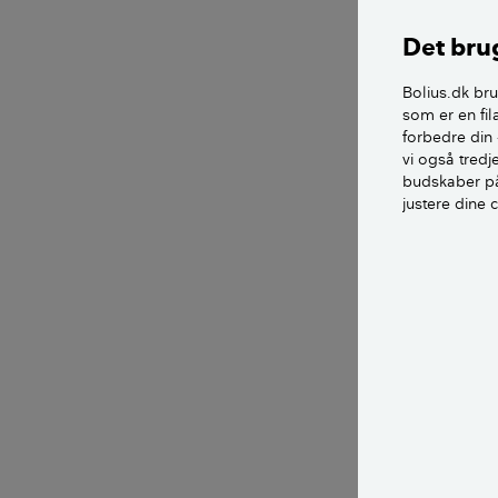
Det brug
Bolius.dk bru
som er en fil
forbedre din 
vi også tred
budskaber på
justere dine 
Metoden med br
(1,5 dl fast brun
Opblandingen p
kost eller børst
Efterfølgende s
efterlader en hi
Fordele: