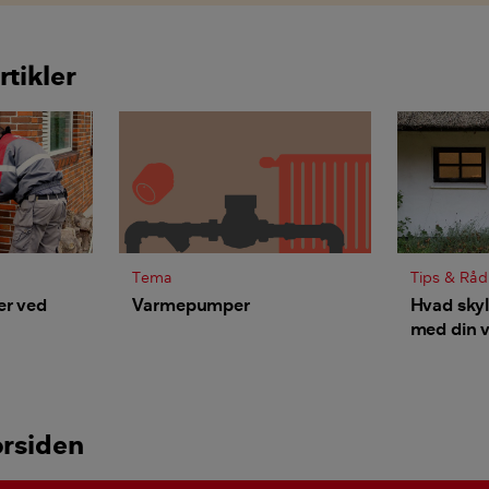
rtikler
Tema
Tips & Råd
er ved
Varmepumper
Hvad sky
med din 
hvordan 
orsiden