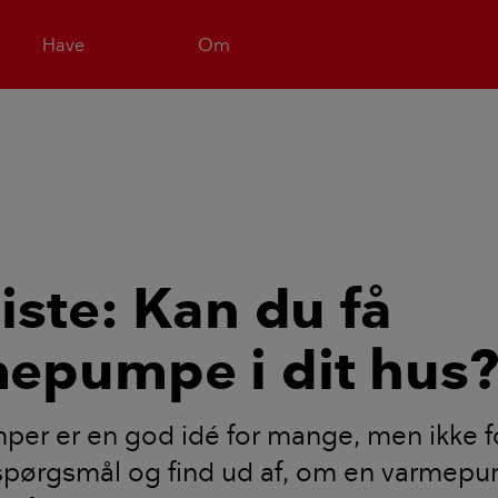
Have
Om
liste: Kan du få
epumpe i dit hus
r er en god idé for mange, men ikke for
 spørgsmål og find ud af, om en varmep