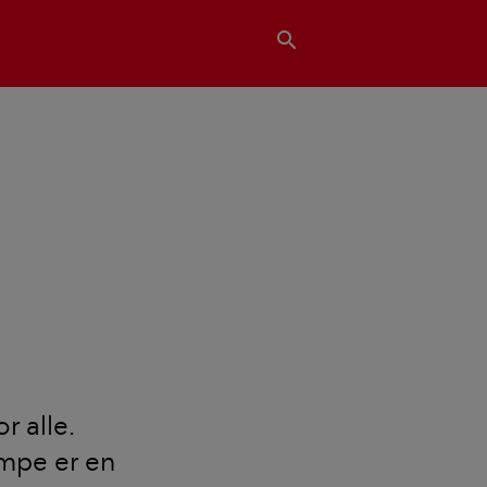
search
?
 alle.
umpe er en