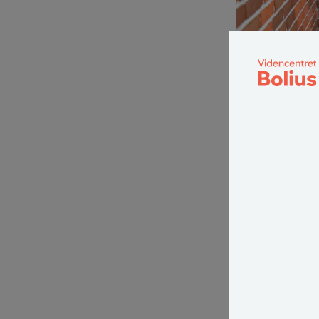
Foto: Torben Klint
Er der
Er der allerede 
der vil komme fj
januar 2019 er i
I nogle fjernvar
opvarmningsform
Fjernvarme er i