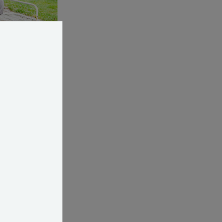
et?
. januar 2019, at
aget efter 1.
godt kan skifte
t eller ej.
det vil ikke