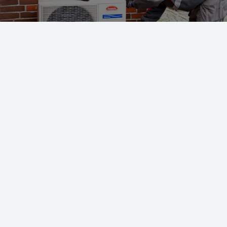
 fjernvarme i området eller planer om d
udlagt fjernvarme i dit område - eller er det vedtaget inden 1
ernvarme - vil du ofte have tilslutningspligt. Fjernvarme vedt
kke længere lovpligtigt at tilslutte sig.
meselskaber har du ikke forblivelsespligt – det vil sige, at du 
. Tjek med dit fjernvarmeselskab, om du har forblivelsesplig
 mange tilfælde en billig og miljøvenlig opvarmningsform, så 