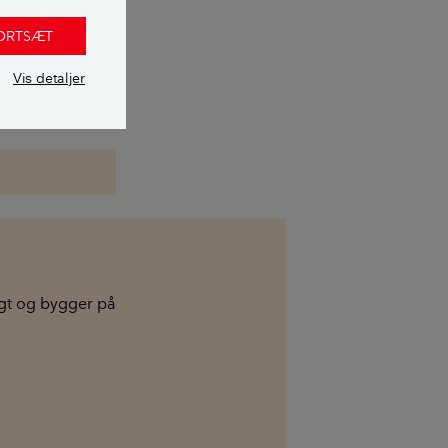
g trækronerne
FORTSÆT
Vis detaljer
mpe i stedet for
igt og bygger på