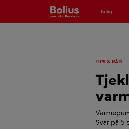
Bolig
TIPS & RÅD
Tjek
varm
Varmepumpe
Svar på 5