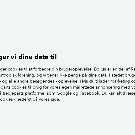
 selv til, at du selv investerer i en varmepumpe.
Sådan fungerer fjernvarme til opvarmning af din bolig
hus isoleret nok?
et ikke isoleret, er det en god investering at give huset en
er vi dine data til
ing, når du skal have varmepumpe. Gå husets bygningsdele e
et kan betale sig at efterisolere.
ger cookies til at forbedre din brugeroplevelse. Bolius er en del af R
antropisk forening, og vi tjener ikke penge på dine data. I stedet brug
- og alle andre besøgendes - oplevelse. Hvis du tillader marketing c
få varmepumper, som kan levere fremløbstemperaturer på 
jeparts cookies til brug for vores egen målrettede annoncering med v
 det ikke lige så vigtigt, at huset er velisoleret, som det tidli
 tredjeparts platforme, som Google og Facebook. Du kan altid læs
cookies - nederst på vores side.
ksom på, om du har brug for en varmepumpe med meget 
tur. Fx er det ikke muligt at benytte den høje fremløbstemp
ed gulvvarme, da trægulve som regel ikke må have en overf
er.