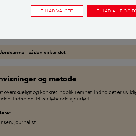
 træer er heller ikke godt, for rødderne kan give problemer, o
TILLAD VALGTE
TILLAD ALLE OG 
på jorden.
e opfylde disse krav, kan du installere luft til vand-varmepu
Jordvarme – sådan virker det
envisninger og metode
et overskueligt og konkret indblik i emnet. Indholdet er uvild
den. Indholdet bliver løbende ajourført.
dere:
ansen
,
journalist