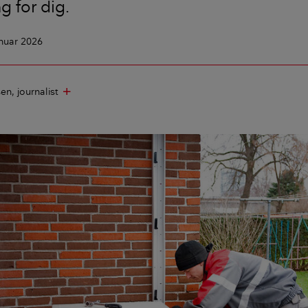
g for dig.
anuar 2026
sen
journalist
add