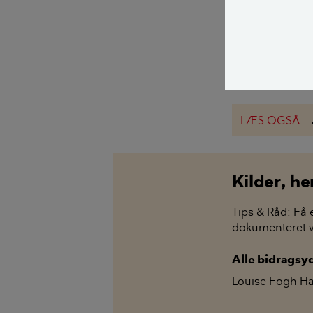
effektiv. Store
kaster skygger 
Kan din have ikk
jordvarme.
LÆS OGSÅ:
Kilder, h
Tips & Råd: Få 
dokumenteret vi
Alle bidragsy
Louise Fogh H