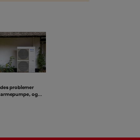
ldes problemer
varmepumpe, og
undgår du dem?