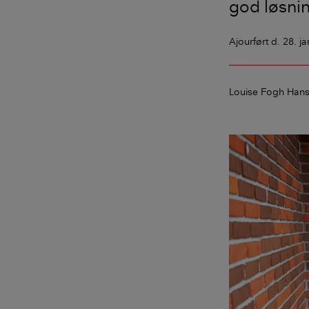
god løsnin
Ajourført
d. 28. j
Louise Fogh Han