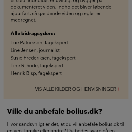
ét sted. Indholdet er uvildigt og bygger på
dokumenteret viden. Indholdet bliver løbende
ajourført, så gældende viden og regler er
medregnet.
Alle bidragsydere:
Tue Patursson
,
fagekspert
Line Jensen
,
journalist
Susie Frederiksen
,
fagekspert
Tine R. Sode
,
fagekspert
Henrik Bisp
,
fagekspert
VIS ALLE KILDER OG HENVISNINGER
add
Ville du anbefale bolius.dk?
Hvor sandsynligt er det, at du vil anbefale bolius.dk til
en ven, familie eller andre? Du bedes svare på en