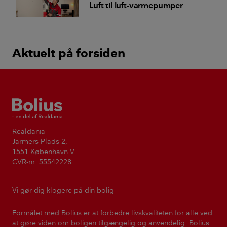
Luft til luft-varmepumper
Aktuelt på forsiden
Bolius
Realdania
Jarmers Plads 2,
1551 København V
CVR-nr. 55542228
Vi gør dig klogere på din bolig
Formålet med Bolius er at forbedre livskvaliteten for alle ved
at gøre viden om boligen tilgængelig og anvendelig. Bolius