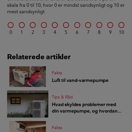
skala fra 0 til 10, hvor 0 er mindst sandsynligt og 10 er
mest sandsynligt.
0
1
2
3
4
5
6
7
8
9
10
Relaterede artikler
Fakta
Luft til vand-varmepumpe
Tips & Råd
Hvad skyldes problemer med
din varmepumpe, og hvordan
undgår du dem?
Fakta