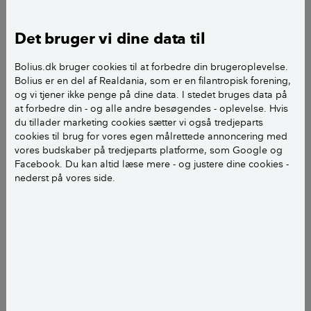
kølevæskefyldt slange, der er gravet eller boret ned i
jorden. Kølevæsken absorberer varmen fra jorden og
Det bruger vi dine data til
den opvarmede væske ledes til varmepumpen.
Bolius.dk bruger cookies til at forbedre din brugeroplevelse.
Bolius er en del af Realdania, som er en filantropisk forening,
Der er overordnet to måder, jordvarme fungerer på.
og vi tjener ikke penge på dine data. I stedet bruges data på
Den mest udbredte er, hvor jordvarmen bliver ledt til
at forbedre din - og alle andre besøgendes - oplevelse. Hvis
varmepumpen gennem en lang, væskefyldt slange,
du tillader marketing cookies sætter vi også tredjeparts
der er gravet ca. 1 meter ned i jorden. Her skal man
cookies til brug for vores egen målrettede annoncering med
vores budskaber på tredjeparts platforme, som Google og
regne med at have et område på 2-2,5 gange
Facebook. Du kan altid læse mere - og justere dine cookies -
størrelsen på det opvarmerede areal i boligen. Så 150
nederst på vores side.
2
2
m
bolig, kræver ca. 300-375 m
have med
jordvarmeslanger.
En anden måde at få jordvarme på er ved at få lavet
lodrette boringer. De lodrette boringer kan enten
være med en slange, der føres 120-200 meter ned i
2
jorden. Her kræves blot et haveareal på 1-2 m
til at
udføre boringen.