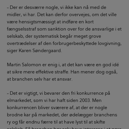
– Der er desværre nogle, vi ikke kan nå med de
midler, vi har. Det kan derfor overvejes, om det ville
være hensigtsmæssigt at indføre en kort
fængselsstraf som sanktion over for de ansvarlige i et
selskab, der systematisk begår meget grove
overtrædelser af den forbrugerbeskyttede lovgivning,
siger Karen Søndergaard.
Martin Salomon er enig i, at det kan være en god idé
at sikre mere effektive straffe. Han mener dog også,
at branchen selv har et ansvar.
– Det er vigtigt, vi bevarer den fri konkurrence på
elmarkedet, som vi har haft siden 2003. Men
konkurrencen bliver sværere af, at der er nogle
brodne kar på markedet, der ødelægger branchens
ry og får endnu færre til at have lyst til at skifte
selskab. Så branchen bør selv have interesse i at gøre