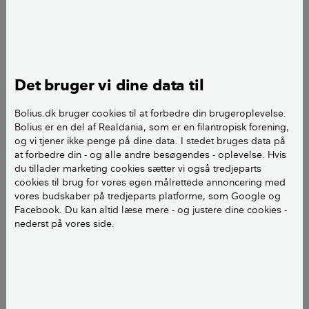
Forbrugerombudsmanden har oplevet en 25-dobling
i antallet af klager over energiselskaber fra 2012 til
2020. I 2020, tegner de to relativt nye selskaber
Velkommen og Norström/Fauna Energi sig for over
Det bruger vi dine data til
60 procent af klagerne. Derudover er det især
Modstrøm og Blue Energy, der har fået en del klager.
Bolius.dk bruger cookies til at forbedre din brugeroplevelse.
Bolius er en del af Realdania, som er en filantropisk forening,
og vi tjener ikke penge på dine data. I stedet bruges data på
at forbedre din - og alle andre besøgendes - oplevelse. Hvis
– Hvis du er i tvivl, om du har givet
du tillader marketing cookies sætter vi også tredjeparts
samtykke til at blive ringet op, skal du
cookies til brug for vores egen målrettede annoncering med
vores budskaber på tredjeparts platforme, som Google og
straks være på vagt. Du kan altid bare
Facebook. Du kan altid læse mere - og justere dine cookies -
lægge på, for du skylder dem ikke
nederst på vores side.
noget.
Martin Salomon, cheføkonom i Forbrugerrådet Tænk
– Stort set alle klager handler om, at selskaberne