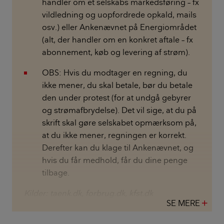
handler om et selskabs markedsføring – fx
vildledning og uopfordrede opkald, mails
osv.) eller Ankenævnet på Energiområdet
(alt, der handler om en konkret aftale – fx
abonnement, køb og levering af strøm).
OBS: Hvis du modtager en regning, du
ikke mener, du skal betale, bør du betale
den under protest (for at undgå gebyrer
og strømafbrydelse). Det vil sige, at du på
skrift skal gøre selskabet opmærksom på,
at du ikke mener, regningen er korrekt.
Derefter kan du klage til Ankenævnet, og
hvis du får medhold, får du dine penge
tilbage.
Kilder: taenk.dk, forbrug.dk, kfst.dk
SE MERE
add