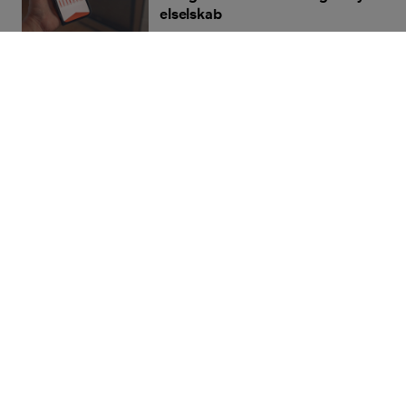
elselskab
Indsigt
Elselskab snød pensionist og
slæbte ham i retten for 1.130
kroner
Aktuelt på forsiden
Bolius
Realdania
Jarmers Plads 2,
1551 København V
CVR-nr. 55542228