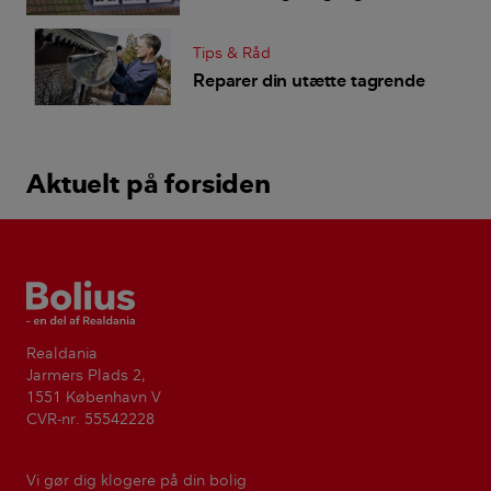
Tips & Råd
Reparer din utætte tagrende
Aktuelt på forsiden
Bolius
Realdania
Jarmers Plads 2,
1551 København V
CVR-nr. 55542228
Vi gør dig klogere på din bolig