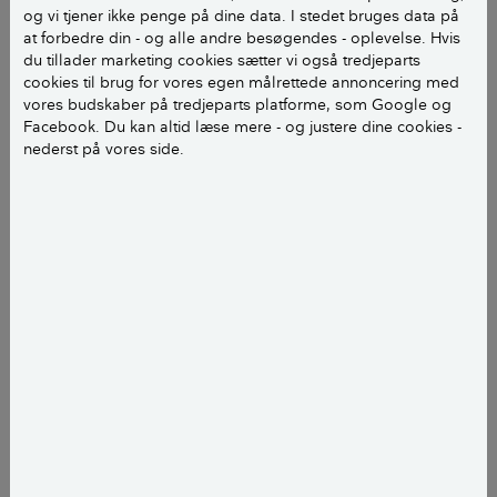
zink eller bly.
og vi tjener ikke penge på dine data. I stedet bruges data på
at forbedre din - og alle andre besøgendes - oplevelse. Hvis
du tillader marketing cookies sætter vi også tredjeparts
Når denne zink eller bly bliver utæt, nedbrydes det
cookies til brug for vores egen målrettede annoncering med
underliggende træværk ganske hurtigt, og det breder
vores budskaber på tredjeparts platforme, som Google og
sig hurtigt til spær og andet træværk. Det kan være
Facebook. Du kan altid læse mere - og justere dine cookies -
nederst på vores side.
ganske vanskeligt at få nye zink- eller bly-render, der
er tilpasset disse forhold, fordi det ikke længere er en
gængs vare, blikkenslagerne kan levere.
LÆS OGSÅ:
Reparation og vedligehold af
inddækninger og tagrender