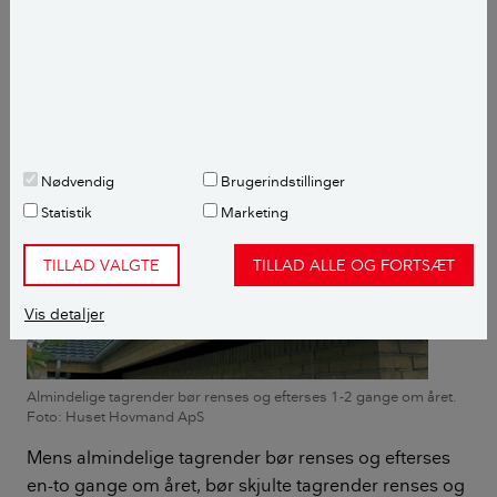
gennemsnit 100 tons regnvand og sne, som skal
ledes ned i tagrenderne og videre gennem
nedløbsrørene til kloak eller faskine.
Nødvendig
Brugerindstillinger
Statistik
Marketing
TILLAD VALGTE
TILLAD ALLE OG FORTSÆT
Vis detaljer
Almindelige tagrender bør renses og efterses 1-2 gange om året.
Foto: Huset Hovmand ApS
Mens almindelige tagrender bør renses og efterses
en-to gange om året, bør skjulte tagrender renses og