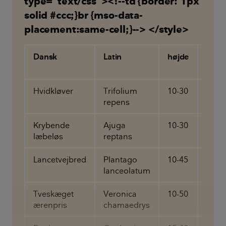
type="text/css"><!--td {border: 1px
solid #ccc;}br {mso-data-
placement:same-cell;}--> </style>
Dansk
Latin
højde
Hvidkløver
Trifolium
10-30
cm
repens
Krybende
Ajuga
10-30
cm
læbeløs
reptans
Lancetvejbred
Plantago
10-45
cm
lanceolatum
Tveskæget
Veronica
10-50
cm
ærenpris
chamaedrys