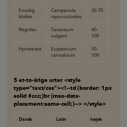
Ensidig
Campanula
30-70
cm
klokke
rapunculoides
Regnfan
Tanaceum
40-
cm
vulgare
100
Hjortetrøst
Eupatorium
50-
cm
cannabium
100
5 et-to-årige urter <style
type="text/css"><!--td {border: 1px
solid #ccc;}br {mso-data-
placement:same-cell;}--> </style>
Dansk
Latin
højde