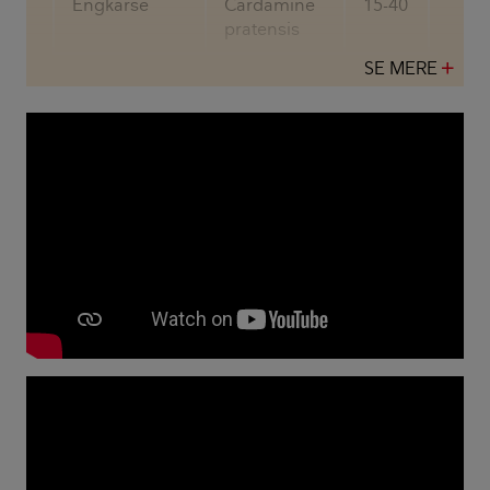
Engkarse
Cardamine
15-40
cm
pratensis
SE MERE
add