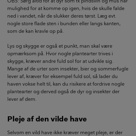
OBS: Sørg altid for at dyr som fx pindsvin og mus har
mulighed for at komme op igen, hvis de skulle falde
ned i vandet, når de slukker deres tørst. Læg evt.
nogle store flade sten i bunden eller langs kanten,
som de kan kravle op på.
Lys og skygge er også et punkt, man skal være
opmærksom på. Hvor nogle plantearter trives i
skygge, kræver andre fuld sol for at udvikle sig.
Mange af de urter som insekter, bier og sommerfugle
lever af, kræver for eksempel fuld sol, så lader du
haven vokse helt til, kan du risikere at fordrive nogle
plantearter og derved også de dyr og insekter der
lever af dem.
Pleje af den vilde have
Selvom en vild have ikke kræver meget pleje, er der