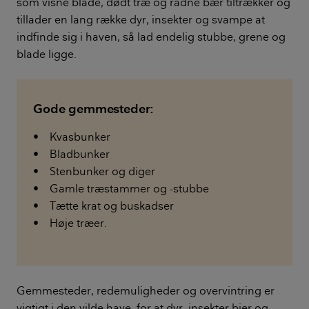
som visne blade, dødt træ og rådne bær tiltrækker og
tillader en lang række dyr, insekter og svampe at
indfinde sig i haven, så lad endelig stubbe, grene og
blade ligge.
Gode gemmesteder:
• Kvasbunker
• Bladbunker
• Stenbunker og diger
• Gamle træstammer og -stubbe
• Tætte krat og buskadser
• Høje træer.
Gemmesteder, redemuligheder og overvintring er
vigtigt i den vilde have, for at dyr, insekter bier og