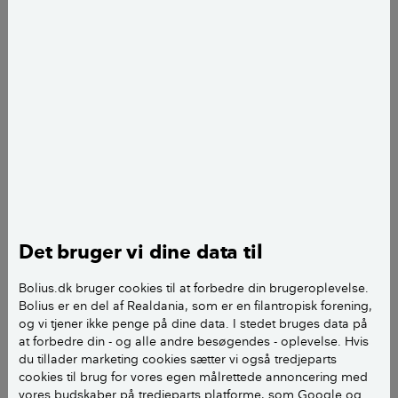
planter.
Vilde haver er skaber gode levesteder for sommerfugle og insekter.
Det bruger vi dine data til
Foto: Lisbeth Holten
Nogle insekter, bier og sommerfugle er ”kræsne” og
Bolius.dk bruger cookies til at forbedre din brugeroplevelse.
har specialiseret sig i en enkelt art eller to, som de
Bolius er en del af Realdania, som er en filantropisk forening,
og vi tjener ikke penge på dine data. I stedet bruges data på
finder føde i. Er disse arter fordrevet fra
at forbedre din - og alle andre besøgendes - oplevelse. Hvis
villakvartererne til fordel for kultiverede roser og
du tillader marketing cookies sætter vi også tredjeparts
importerede stauder, vil også de dyr der lever af dem
cookies til brug for vores egen målrettede annoncering med
forsvinde.
vores budskaber på tredjeparts platforme, som Google og