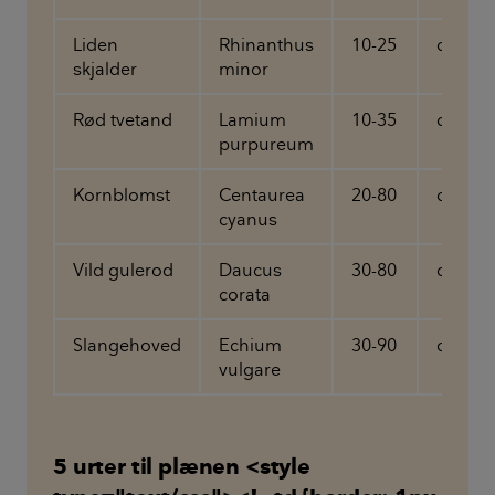
Liden
Rhinanthus
10-25
cm
skjalder
minor
Rød tvetand
Lamium
10-35
cm
purpureum
Kornblomst
Centaurea
20-80
cm
cyanus
Vild gulerod
Daucus
30-80
cm
corata
Slangehoved
Echium
30-90
cm
vulgare
5 urter til plænen <style