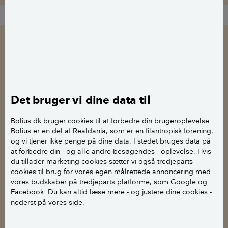
Sådan får du biodiversitet i haven
Det bruger vi dine data til
Bolius.dk bruger cookies til at forbedre din brugeroplevelse.
Bolius er en del af Realdania, som er en filantropisk forening,
og vi tjener ikke penge på dine data. I stedet bruges data på
at forbedre din - og alle andre besøgendes - oplevelse. Hvis
du tillader marketing cookies sætter vi også tredjeparts
cookies til brug for vores egen målrettede annoncering med
vores budskaber på tredjeparts platforme, som Google og
Facebook. Du kan altid læse mere - og justere dine cookies -
Tips & Råd
nederst på vores side.
Forøg biodiversiteten i din have