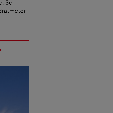
e. Se
dratmeter
add