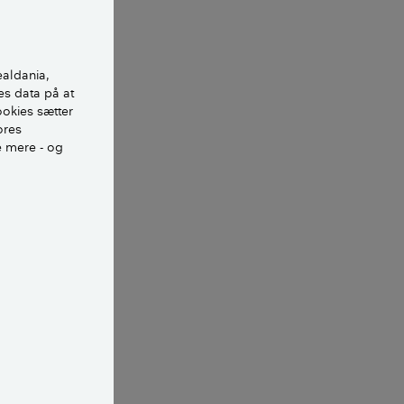
eder i Danske
ealdania,
g sommerhus i
es data på at
ookies sætter
ores
e mere - og
jligheder. Men
ene fortsætter
urcekontoen. I
i Europa, siger