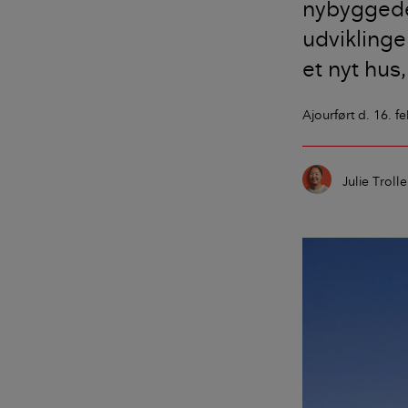
nybyggede
udvikling
et nyt hus
Ajourført
d. 16. f
Julie Troll