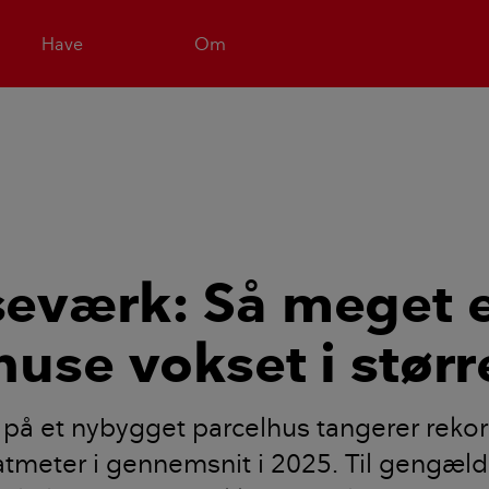
Have
Om
eværk: Så meget 
huse vokset i størr
 på et nybygget parcelhus tangerer rek
tmeter i gennemsnit i 2025. Til gengæld