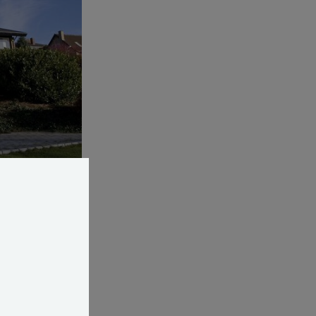
oilet? For 60 år
på nybyggede
en gennem årene
 er de vokset.
kvadratmeter,