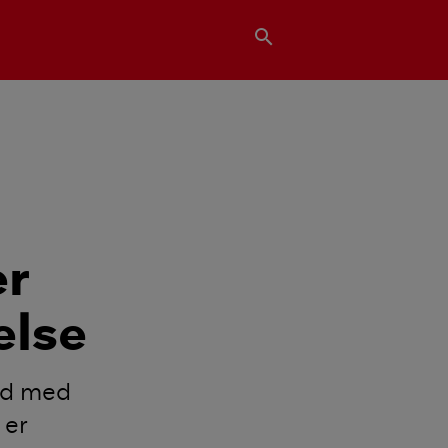
search
er
else
ord med
 er