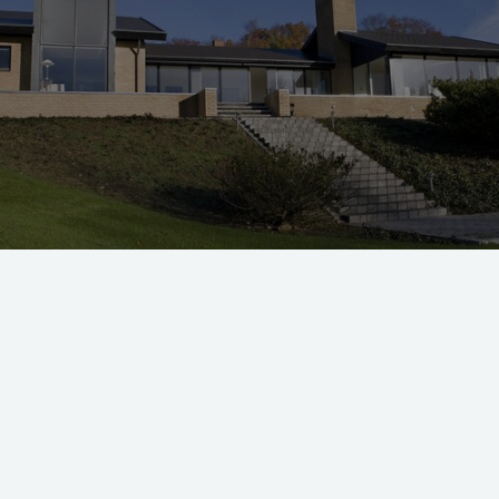
. århundrede er enfamiliehuse vokset og vokset. Foto: Morten Thun
er et par børneværelser, stue, køkken, soveværelse, bad og t
et 122 kvadratmeter, som var den gennemsnitlige størrelse 
63.
gennemsnitligt nybygget parcelhus blot 112 kvadratmeter. M
e huse blevet større og større, og særligt i det nye årtusinde
 gennemsnittet af de nybyggede parcelhuse ligget over 200 