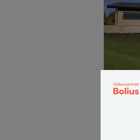
Gennem hele det 20
Hvor meget fyld
siden var svar
parcelhuse i 19
I 1955 var et 
er de nye, dansk
Siden 2009 har