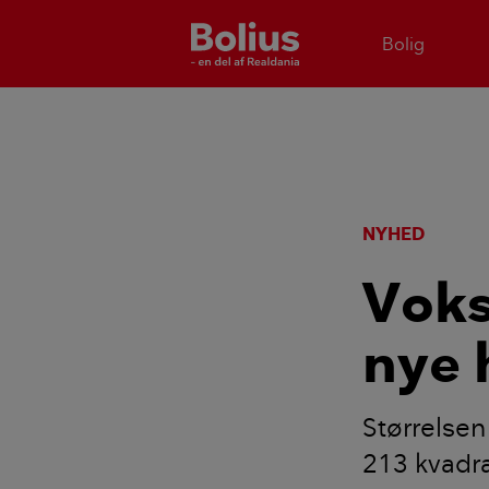
Bolig
NYHED
Voks
nye 
Størrelsen
213 kvadra