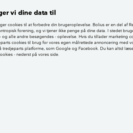
ed, så flere kan være med, siger Pernille Hjorth, redaktionsl
er vi dine data til
ger cookies til at forbedre din brugeroplevelse. Bolius er en del af R
Hvor stort er et gennemsnitligt hus, rækkehus, lejlighed o
antropisk forening, og vi tjener ikke penge på dine data. I stedet brug
- og alle andre besøgendes - oplevelse. Hvis du tillader marketing c
jeparts cookies til brug for vores egen målrettede annoncering med v
 tredjeparts platforme, som Google og Facebook. Du kan altid læs
cookies - nederst på vores side.
igareal rammer klimaet
tørre, kræver det flere ressourcer til materialer og energi.
t at se, at kurven ser ud til være knækket for rækkehuse og le
dring – set fra et bæredygtighedsperspektiv – at enfamiliehus
størrelse, da det giver et meget stort træk på klima- og resso
skerne blandt dem, der har det største boligareal pr. person 
endsen, projektchef i Realdania.
Sådan bygger du med omtanke for klima og arkitektur