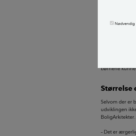
Tilbage i 1950'e
husets størrelse
Men ordningen o
Nødvendig
hundredtusindv
blandt årsagerne
Husene blev byg
til to børn, som
børnene kunne 
Størrelse 
Selvom der er b
udviklingen ikk
BoligArkitekter.
– Det er ærgerli