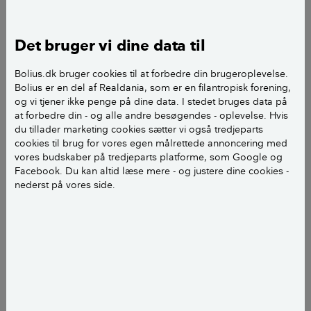
Læs mere hos Danske Boligarkitekter
Det bruger vi dine data til
Sommerhus i rendyrket 1950’er-stil
Bolius.dk bruger cookies til at forbedre din brugeroplevelse.
Bolius er en del af Realdania, som er en filantropisk forening,
og vi tjener ikke penge på dine data. I stedet bruges data på
at forbedre din - og alle andre besøgendes - oplevelse. Hvis
du tillader marketing cookies sætter vi også tredjeparts
cookies til brug for vores egen målrettede annoncering med
vores budskaber på tredjeparts platforme, som Google og
Facebook. Du kan altid læse mere - og justere dine cookies -
nederst på vores side.
Birgits sommerhus emmer af 1950’erne. Sikker
Hansen-plakater, gasblus og Confetti-kopper styrer
indretningen i huset, der er bygget i 1958. Selve
sommerhuset er hævet for at få bedre vandudsigt og
er delt op i to bygninger.