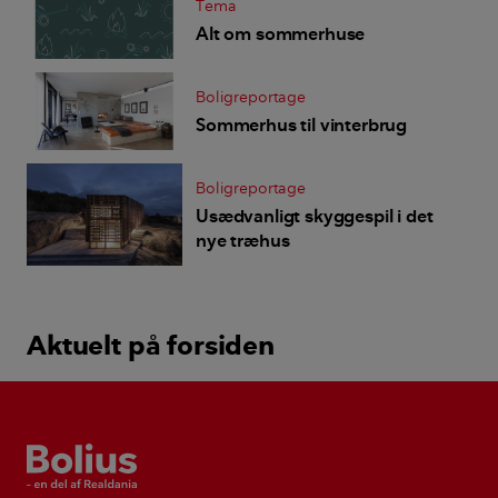
Tema
Alt om sommerhuse
Boligreportage
Sommerhus til vinterbrug
Boligreportage
Usædvanligt skyggespil i det
nye træhus
Aktuelt på forsiden
Bolius