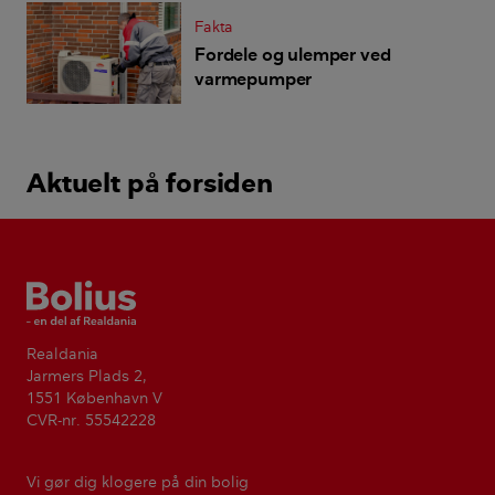
Fakta
Fordele og ulemper ved
varmepumper
Aktuelt på forsiden
Bolius
Realdania
Jarmers Plads 2,
1551 København V
CVR-nr. 55542228
Vi gør dig klogere på din bolig