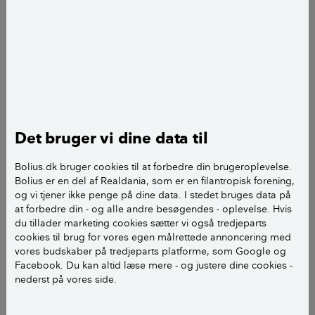
Ajourført
d. 26. august 2022
Tine R. Sode
fagekspert
add
Det bruger vi dine data til
Bolius.dk bruger cookies til at forbedre din brugeroplevelse.
Bolius er en del af Realdania, som er en filantropisk forening,
og vi tjener ikke penge på dine data. I stedet bruges data på
at forbedre din - og alle andre besøgendes - oplevelse. Hvis
du tillader marketing cookies sætter vi også tredjeparts
cookies til brug for vores egen målrettede annoncering med
vores budskaber på tredjeparts platforme, som Google og
Vælg en varmpumpe med behovsstyring. Med behovsstyring
Facebook. Du kan altid læse mere - og justere dine cookies -
tilpasser varmepumpen sin kapacitet efter dit forbrug. Foto:
nederst på vores side.
Torben Klint
Vælg en varmepumpe fra
Energistyrelsens liste