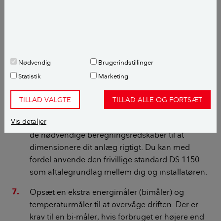
varmepumper har en indbygget
akkumuleringstank.
LÆS OGSÅ:
Tilskud til varmepumper – hvordan
får jeg det?
Nødvendig
Brugerindstillinger
Statistik
Marketing
Indhent altid mindst to-tre tilbud på en ny
varmepumpe.
Kontakt altid en installatør, der er
TILLAD VALGTE
TILLAD ALLE OG FORTSÆT
VE-godkendt
eller med i
varmepumpeordningen
Vis detaljer
VPO
. På den måde sikrer du, at installatøren har
de nødvendige beregningsredskaber til at
dimensionere dit anlæg rigtigt. Du kan med
fordel anvende den frivillige standard DS 1150
som aftalegrundlag mellem dig og installatøren.
Opsæt en ekstra energimåler (bimåler) og
temperaturmåler
til at overvåge driften. Der er
krav til en bi-måler, hvis forbruget er højere end