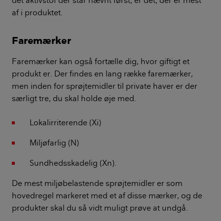
det aktivstof der står nævnt først, er det, der er mest
af i produktet.
Faremærker
Faremærker kan også fortælle dig, hvor giftigt et
produkt er. Der findes en lang række faremærker,
men inden for sprøjtemidler til private haver er der
særligt tre, du skal holde øje med.
Lokalirriterende (Xi)
Miljøfarlig (N)
Sundhedsskadelig (Xn).
De mest miljøbelastende sprøjtemidler er som
hovedregel markeret med et af disse mærker, og de
produkter skal du så vidt muligt prøve at undgå.