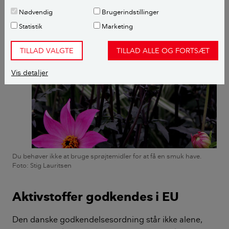
Nødvendig
Brugerindstillinger
Statistik
Marketing
TILLAD VALGTE
TILLAD ALLE OG FORTSÆT
Vis detaljer
Du behøver ikke at bruge sprøjtemidler for at få en smuk have.
Foto: Stig Lauritsen
Aktivstoffer godkendes i EU
Den danske godkendelsesordning står ikke alene,