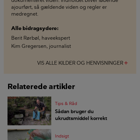
dokumenteret viden. Indholdet bliver løbende
ajourført, så gældende viden og regler er
medregnet.
Alle bidragsydere:
Berit Rørbøl
,
haveekspert
Kim Gregersen
,
journalist
VIS ALLE KILDER OG HENVISNINGER
add
Relaterede artikler
Tips & Råd
Sådan bruger du
ukrudtsmiddel korrekt
Indsigt