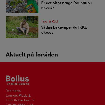
Er det ok at bruge Roundup i
haven?
Tips & Råd
Sådan bekæmper du IKKE
ukrudt
Aktuelt på forsiden
Bolius
Realdania
Jarmers Plads 2,
1551 København V
CVR-nr. 55542228