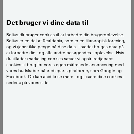
af 58 ton aktivstoffer. Mængden af aktivstoffer var
markant mindre i 2021, hvor den var på 34 ton, mens
den til gengæld toppede i 2020 med 113 ton.
Det bruger vi dine data til
Det er især midler midler til bekæmpelse af ukrudt
Bolius.dk bruger cookies til at forbedre din brugeroplevelse.
Bolius er en del af Realdania, som er en filantropisk forening,
mellem fliser, i grus og bede, der bliver solgt mest af
og vi tjener ikke penge på dine data. I stedet bruges data på
til private haveejere, og der blev solgt markant mere
at forbedre din - og alle andre besøgendes - oplevelse. Hvis
end i 2021. Modsat blev der solgt en del mindre
du tillader marketing cookies sætter vi også tredjeparts
produkter til bekæmpelse af mos.
cookies til brug for vores egen målrettede annoncering med
vores budskaber på tredjeparts platforme, som Google og
Facebook. Du kan altid læse mere - og justere dine cookies -
I 2022 fordelte antallet af kilo aktivstof sig således på
nederst på vores side.
salget af pesticider til ikke-professionelle brugere:
Bekæmpelse af ukrudt mellem fliser, i grus og
bede: 45.793
Mosbekæmpelse: 11.186
Insektmidler: 1.945