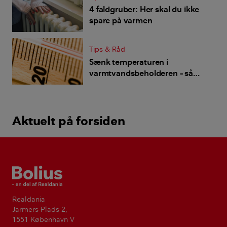
4 faldgruber: Her skal du ikke
spare på varmen
Tips & Råd
Sænk temperaturen i
varmtvandsbeholderen – så
meget sparer du
Aktuelt på forsiden
Bolius
Realdania
Jarmers Plads 2,
1551 København V