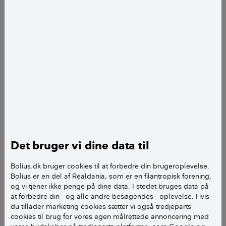
Louise Fogh Hansen
journalist
add
Ødelagt termostat på
elgulvvarme
Elbaseret gulvvarme er reguleret ved, at termostaten
tænder og slukker. Men går termostaten i stykker, så
gulvvarmen kører ureguleret, bliver det hurtigt dyrt
for dig.
Det bruger vi dine data til
I et velisoleret hus behøver gulvvarmen måske kun at
Bolius.dk bruger cookies til at forbedre din brugeroplevelse.
Bolius er en del af Realdania, som er en filantropisk forening,
være tændt 1 time om dagen, mens 10 timer kan
og vi tjener ikke penge på dine data. I stedet bruges data på
være nødvendigt i et dårligt isoleret hus. Det vil sige,
at forbedre din - og alle andre besøgendes - oplevelse. Hvis
at hvis gulvvarmen kører frit, bliver din udgift som
du tillader marketing cookies sætter vi også tredjeparts
minimum fordoblet, fordi gulvvarmen nu står tændt
cookies til brug for vores egen målrettede annoncering med