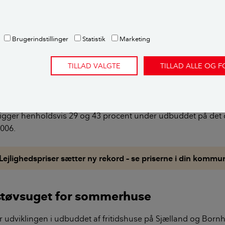
tørste geografisk marked er københavnsområdet og Nordsj
næsten halvdelen af det samlede udbud. Og her ser markedet 
d,
Brugerindstillinger
Statistik
Marketing
avn by er værst ramt med et fald i udbuddet af ejerlejlighe
anuar 2006. Også her er det sælgers marked, hvor en attraktiv 
TILLAD VALGTE
TILLAD ALLE OG 
væk bliver solgt efter få dage.
finder vi i Københavns omegn og i Nordsjælland, hvor udbu
r ligger henholdsvis 29 og 43 procent under udbuddet på de
2006.
Lejlighedspriser sætter ny rekord – se priserne i din komm
støvsuget for sommerhuse
 udviklingen i udbuddet af fritidshuse på Sjælland og Bornh