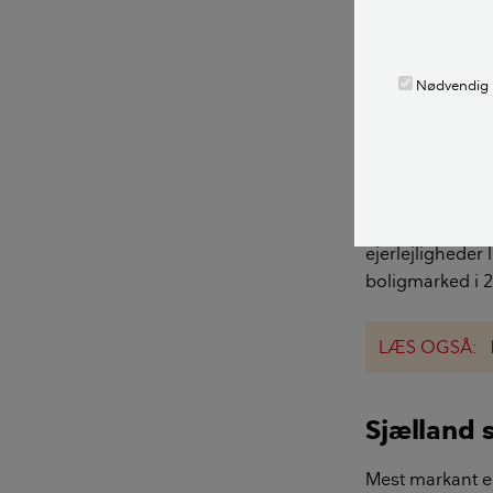
Det suverænt s
tegner sig for 
noget stramt u
Nødvendig
Landsdel Københ
procent siden j
’god’ pris rask 
Samme billede 
ejerlejlighede
boligmarked i 
LÆS OGSÅ:
Sjælland 
Mest markant er