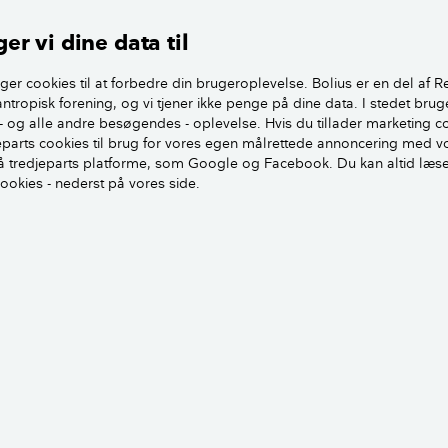
nitlig husejer i 2006 brugte 29 procent af sin disponible i
er vi dine data til
andelen i dag faldet til 18 procent.
ger cookies til at forbedre din brugeroplevelse. Bolius er en del af R
benhavn By er billedet endnu mere markant. I 2006 brugte e
antropisk forening, og vi tjener ikke penge på dine data. I stedet brug
in indkomst på boligudgifter mod 44 procent i dag.
- og alle andre besøgendes - oplevelse. Hvis du tillader marketing c
jeparts cookies til brug for vores egen målrettede annoncering med v
 tredjeparts platforme, som Google og Facebook. Du kan altid læs
Se huspriserne i din kommune siden 1992
cookies - nederst på vores side.
Må vi vise dig en infografik?
Her plejer at ligge et kort, et lagkagediagram eller lignende
desværre ikke vise dig infografikken på grund af dine cookie
Visningen kræver, at du giver tilladelse til følgende cookies
TILRET COOKIE-INDSTILLINGER