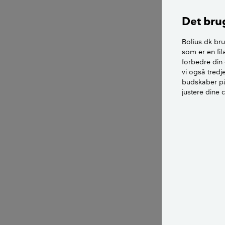
hvor en gennems
Det brug
boligudgift, er 
Bolius.dk bru
I landsdelen Kø
som er en fil
65 procent af s
forbedre din 
vi også tred
budskaber på
LÆS OGSÅ:
justere dine 