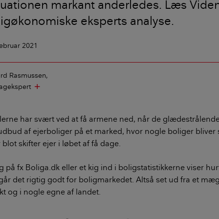
tuationen markant anderledes. Læs Vide
ligøkonomiske eksperts analyse.
februar 2021
ard Rasmussen
agekspert
add
ne har svært ved at få armene ned, når de glædestrålende
udbud af ejerboliger på et marked, hvor nogle boliger bliver s
blot skifter ejer i løbet af få dage.
 på fx Boliga.dk eller et kig ind i boligstatistikkerne viser hurt
går det rigtig godt for boligmarkedet. Altså set ud fra et mæg
 og i nogle egne af landet.