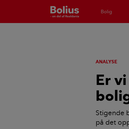
Bolig
ANALYSE
Er v
boli
Stigende b
på det opp