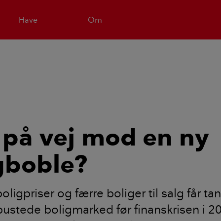
Have
Om
i på vej mod en ny
gboble?
oligpriser og færre boliger til salg får t
ustede boligmarked før finanskrisen i 2