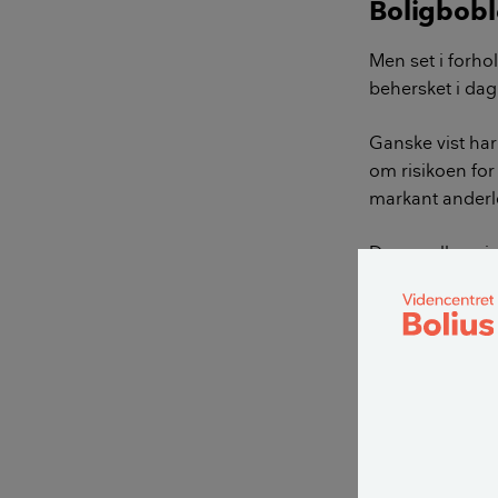
Boligbobl
Men set i forho
behersket i dag
Ganske vist ha
om risikoen for
markant anderl
Dog er alle eni
boligboble er st
LÆS OGSÅ:
To afgøren
Boligmarkedet o