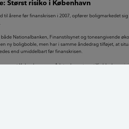
e: Størst risiko i København
ld til årene før finanskrisen i 2007, opfører boligmarkedet si
.
r både Nationalbanken, Finanstilsynet og toneangivende øk
 en ny boligboble, men har i samme åndedrag tilføjet, at situ
edes end umiddelbart før finanskrisen.
ge om, at Københavnsområdet udgør et særtilfælde, hvor risi
ørst.
Se, hvad din og naboens bolig er værd
de forskelle i forhold til finanskrisen
p til finanskrisen var et marked på crack, hvor dopamintils