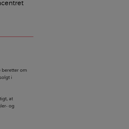
ncentret
 beretter om
olgt i
igt, at
ler- og