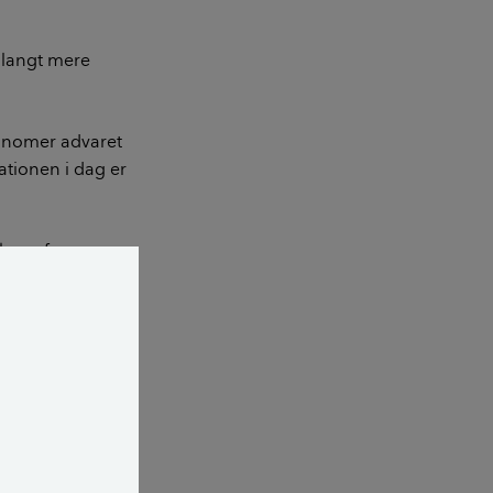
g langt mere
onomer advaret
ationen i dag er
koen for en ny
kuddet blev