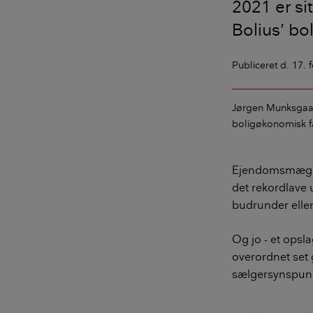
2021 er si
Bolius’ bo
Publiceret
d. 17. 
Jørgen Munksga
boligøkonomisk f
Ejendomsmægler
det rekordlave 
budrunder eller 
Og jo - et opslag
overordnet set 
sælgersynspunkt