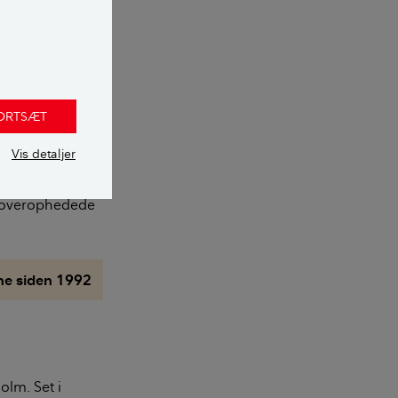
ælland, som
mildest talt
der på hele 53
lejlighed til en
FORTSÆT
Vis detaljer
ddet af
t overophedede
une siden 1992
olm. Set i