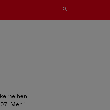
search
ankerne hen
007. Men i