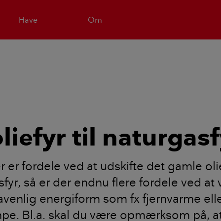
Have
Om
liefyr til naturgasf
 er fordele ved at udskifte det gamle ol
sfyr, så er der endnu flere fordele ved at
venlig energiform som fx fjernvarme ell
e. Bl.a. skal du være opmærksom på, a