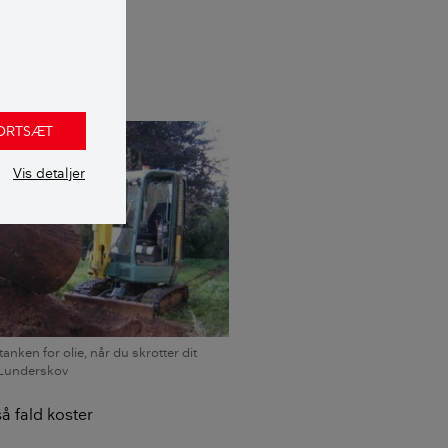
turgasfyr.
FORTSÆT
Vis detaljer
tanken for olie, når du skrotter dit
s Lunderskov
så fald koster