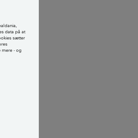
nnem facaden.
 indånde den
r krav til
ealdania,
af huset.
es data på at
ookies sætter
ikke er til
ores
e mere - og
r,
 fra
 og lign.
huske, at det
 afskaffet på
se, som det nye
t der ikke er et
r. Vælg en vvs-