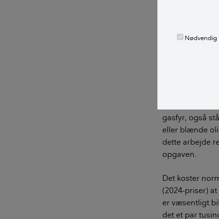
Mange naturgasse
LÆS OGSÅ:
Nødvendig
Hvad skal
olietank?
Normalt vil det 
gasfyr, også stå
eller blænde oli
dette arbejde r
opgaven.
Det koster norm
(2024-priser) at
er væsentligt bil
det et par tusin