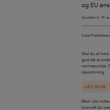
og EU ønsk
Ajourført
d. 19. a
Susie Frederiksen
Skal du af med d
god idé at unde
varmepumpe. Gas
opvarmning.
LÆS OGSÅ:
Med i din indl
hvorvidt du ove