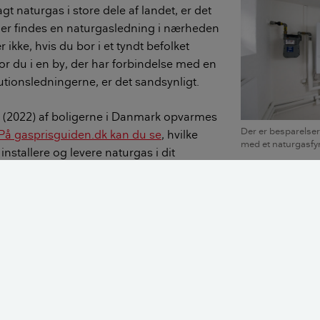
gt naturgas i store dele af landet, er det
t der findes en naturgasledning i nærheden
r ikke, hvis du bor i et tyndt befolket
r du i en by, der har forbindelse med en
utionsledningerne, er det sandsynligt.
% (2022) af boligerne i Danmark opvarmes
Der er besparelser 
På gasprisguiden.dk kan du se
, hvilke
med et naturgasfyr
installere og levere naturgas i dit
 kan du få oplyst, om det er muligt at få
d i netop dit hus.
så muligt at installere en gashybridvarmepumpe. Det er et ga
en luft til vand varmepumpe. Gasfyret vil kun køre, når det e
dst fordelagtigt at bruge varmepumpen. På den måde bruges
s.
Opvarmning med gasfyr