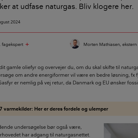
er at udfase naturgas. Bliv klogere her.
ugust 2024
fagekspert
Morten Mathiasen
ekstern
add
it gamle oliefyr og overvejer du, om du skal skifte til naturg
rsøge om andre energiformer vil være en bedre løsning, fx f
fyr er nemlig på vej retur, da Danmark og EU ønsker fossil
7 varmekilder: Her er deres fordele og ulemper
edende undersøgelse bør også være,
rhovedet har adgang til naturgasnettet.