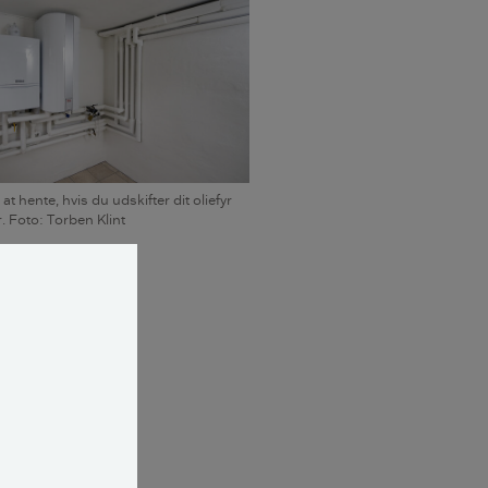
at hente, hvis du udskifter dit oliefyr
. Foto: Torben Klint
sfyr
r koldt, altså
 der væsentligt