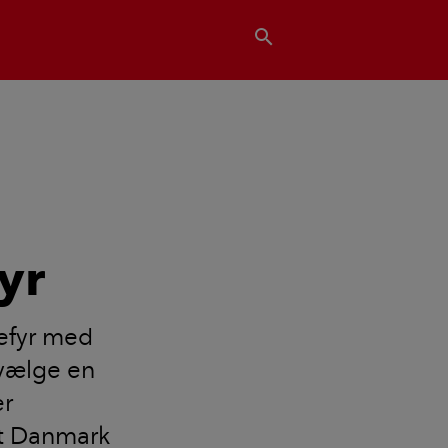
search
yr
iefyr med
 vælge en
er
t Danmark