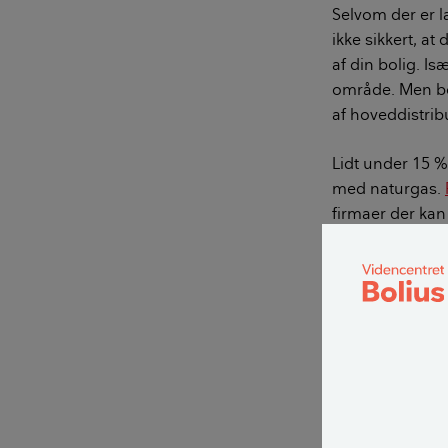
Selvom der er la
ikke sikkert, a
af din bolig. Isæ
område. Men bo
af hoveddistrib
Lidt under 15 
med naturgas.
firmaer der kan 
område. Hos dem
lagt naturgas in
I dag er det og
kombineret med 
når det er min
mindre naturga
LÆS OGSÅ: