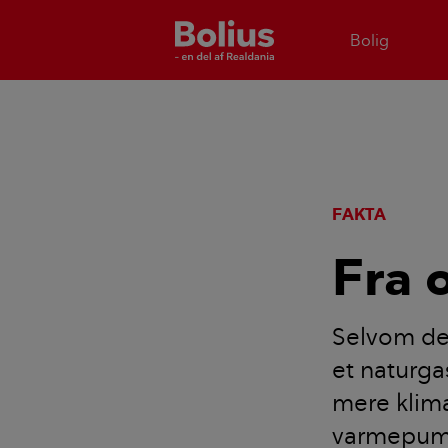
Bolig
FAKTA
Fra o
Selvom der
et naturga
mere klima
varmepump