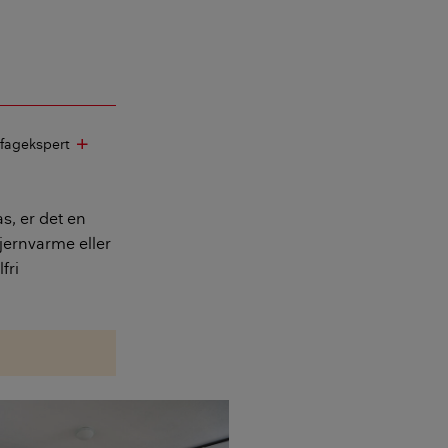
 fagekspert
add
as, er det en
jernvarme eller
fri