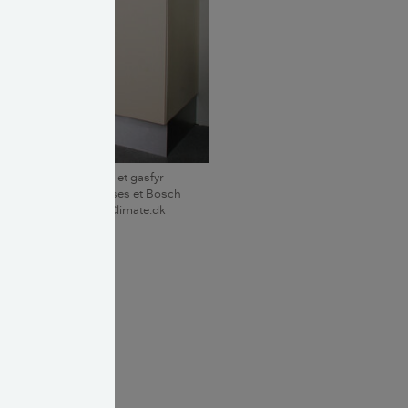
udskifte olifyret med et gasfyr
gibesparelsen. Her ses et Bosch
asfyr. Foto: Bosch-Climate.dk
 Gebyrets
ipper for, at
 ved dit hus,