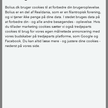
Bolius.dk bruger cookies til at forbedre din brugeroplevelse.
Tobaksrøg – som også kan give
Bolius er en del af Realdania, som er en filantropisk forening,
hjertekarsygdomme.
og vi tjener ikke penge på dine data. I stedet bruges data på
at forbedre din - og alle andre besøgendes - oplevelse. Hvis
Radioaktiv stråling fra radon i undergrunden.
du tillader marketing cookies sætter vi også tredjeparts
cookies til brug for vores egen målrettede annoncering med
Formaldehyd fra byggematerialer mv.
vores budskaber på tredjeparts platforme, som Google og
Facebook. Du kan altid læse mere - og justere dine cookies -
Asbest, som dog primært er et problem ved
nederst på vores side.
renovering eller ombygning.
LÆS OGSÅ:
Tjek dit indeklima i din bolig
Hvilke årsager er der typisk til
dårligt indeklima?
Mange forskellige faktorer har betydning for, om