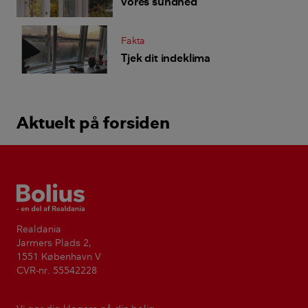
vores sundhed
Fakta
Tjek dit indeklima
Aktuelt på forsiden
Bolius
Realdania
Jarmers Plads 2,
1551 København V
CVR-nr. 55542228