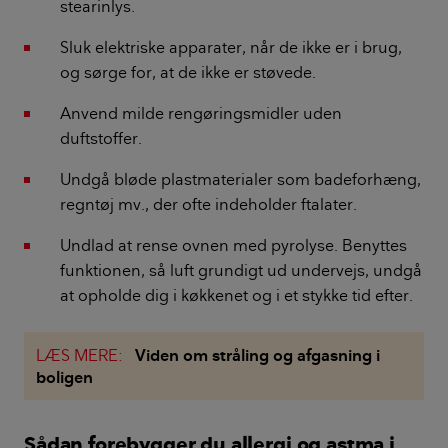
stearinlys.
Sluk elektriske apparater, når de ikke er i brug,
og sørge for, at de ikke er støvede.
Anvend milde rengøringsmidler uden
duftstoffer.
Undgå bløde plastmaterialer som badeforhæng,
regntøj mv., der ofte indeholder ftalater.
Undlad at rense ovnen med pyrolyse. Benyttes
funktionen, så luft grundigt ud undervejs, undgå
at opholde dig i køkkenet og i et stykke tid efter.
LÆS MERE:
Viden om stråling og afgasning i
boligen
Sådan forebygger du allergi og astma i