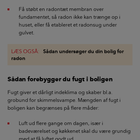
Få støbt en radontæt membran over
fundamentet, så radon ikke kan trænge op i
huset, eller få etableret et radonsug under
gulvet.
LÆS OGSÅ:
Sådan undersøger du din bolig for
radon
Sådan forebygger du fugt i boligen
Fugt giver et dårligt indeklima og skaber bl.a.
grobund for skimmelsvampe. Mængden af fugt i
boligen kan begrænses på flere måder:
Luft ud flere gange om dagen, især i
badeværelset og køkkenet skal du være grundig
med at få luftet godt ud.