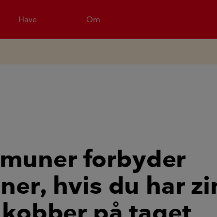
Have
Om
muner forbyder
iner, hvis du har z
r kobber på taget