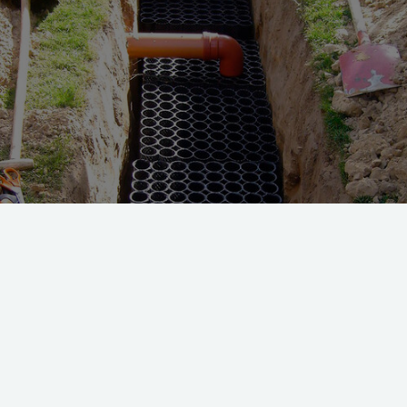
ndet sive ned i jorden uden om kloaknettet. Foto: Pernille Bering
il ikke give boligejere tilladelse til at etablere faskiner på 
ender, inddækninger eller tagmaterialer af zink, kobber eller 
n nemlig udvaskes til regnvandet – og nogle kommuner vurder
beskyttelsesloven, der forbyder, at stoffer, som kan foruren
und, afledes til undergrunden uden tilladelse.