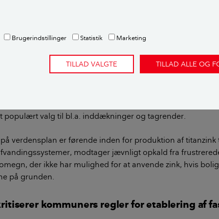
Bortledning af regnvand og forebyggelse af oversvømmels
Brugerindstillinger
Statistik
Marketing
TILLAD VALGTE
TILLAD ALLE OG 
rustrerede over nej til zinktagrender
 bly i byggematerialer har været forbudt i Danmark siden 2
age med tagmaterialer fra før den tid, er kobber og zink stad
et populært valg til bl.a. inddækninger og tagrender.
å verdensplan er førende inden for produktion af titanzink ti
fvandingssystemer, modtager jævnligt opkald fra frustrerede 
egn, der ikke har mulighed for at anvende zink, hvis bolige
ine på grunden.
ritiserer kommuners regler for etablering af f