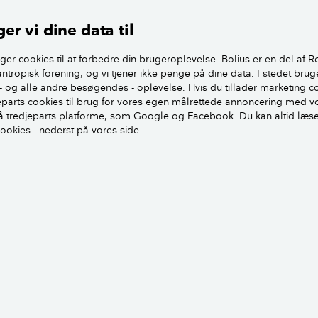
ligejer ansøger om tilladelse til at nedsive regnvand via en f
mune en konkret risikovurdering på baggrund af oplysnin
er vi dine data til
t har på taget.
ger cookies til at forbedre din brugeroplevelse. Bolius er en del af R
antropisk forening, og vi tjener ikke penge på dine data. I stedet brug
dækning af fx bly udgør så stort et areal, at det kan betragte
- og alle andre besøgendes - oplevelse. Hvis du tillader marketing c
inddækningen indgå i vores risikovurdering med efterfølgend
jeparts cookies til brug for vores egen målrettede annoncering med v
 grænsen går, er et individuelt skøn, siger Morten Ejsing Jør
 tredjeparts platforme, som Google og Facebook. Du kan altid læs
cookies - nederst på vores side.
Tagbelægninger af metal
 du får tagrender eller inddækninger af zink o
ejer at udskifte materialer på taget senere hen, kan det være
une at opdage, hvis de nye materialer er af kobber, zink e
med det gældende regelsæt. Udskiftning af fx tag og tagrend
 ikke godkendelse af kommunen.