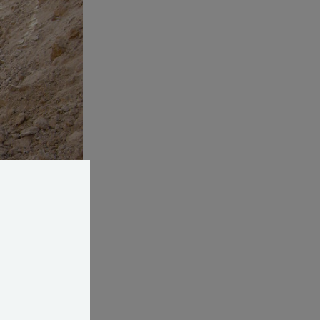
deres grund,
bly. Disse
er, at det er i
e grundvand,