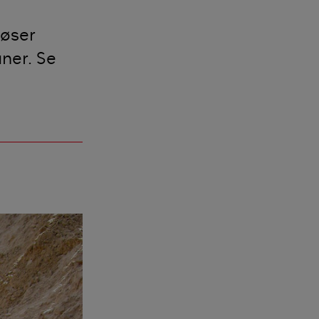
løser
uner. Se