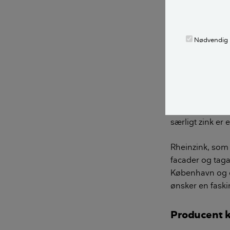
Naturstyrelsen.
LÆS OGSÅ:
Nødvendig
Arkitekter f
Mens metallisk
kun sidder på t
særligt zink er 
Rheinzink, som p
facader og taga
København og om
ønsker en fask
Producent k