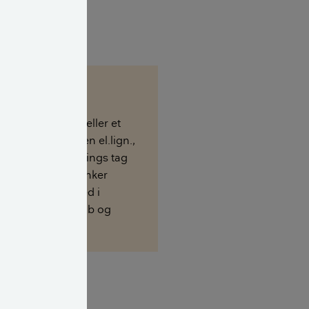
n faskine?
r en slags kasse eller et
den fyldt med sten el.lign.,
ndet fra en bygnings tag
l. Fra faskinen synker
tille og roligt ned i
en uden om afløb og
m.