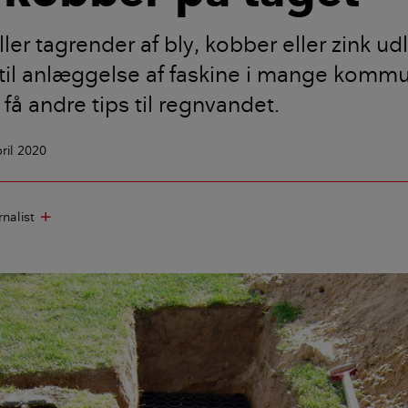
ller tagrender af bly, kobber eller zink ud
 til anlæggelse af faskine i mange komm
 få andre tips til regnvandet.
pril 2020
rnalist
add