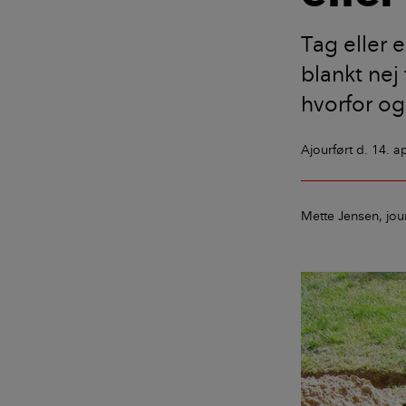
Tag eller e
blankt nej
hvorfor og
Ajourført
d. 14. a
Mette Jensen
jou