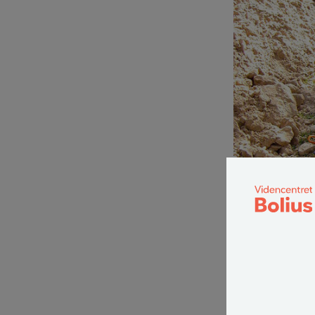
En faskine lader va
Flere kommuner v
hvis de har tagr
tungmetaller ka
strid med Miljø
jord og undergr