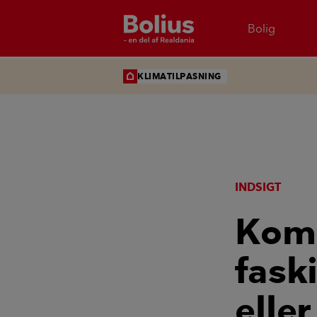
Bolig
KLIMATILPASNING
INDSIGT
Kom
fask
elle