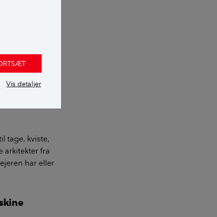
e
FORTSÆT
Vis detaljer
001 og dermed
ig i handlen. Og
l tage, kviste,
arkitekter fra
jeren har eller
askine