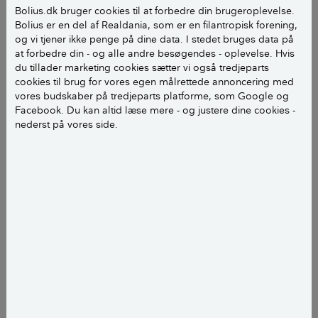
Bolius.dk bruger cookies til at forbedre din brugeroplevelse.
registrerede varemærker Corian eller Hi-Macs.
Bolius er en del af Realdania, som er en filantropisk forening,
og vi tjener ikke penge på dine data. I stedet bruges data på
Akrylkomposit består af en blanding af mineraler,
at forbedre din - og alle andre besøgendes - oplevelse. Hvis
bindemiddel og farvestof, og er blandt andet kendt
du tillader marketing cookies sætter vi også tredjeparts
cookies til brug for vores egen målrettede annoncering med
for sin høje styrke og holdbarhed.
vores budskaber på tredjeparts platforme, som Google og
Facebook. Du kan altid læse mere - og justere dine cookies -
nederst på vores side.
Klimapåvirkning
Akrylkomposit har et meget højt klimaaftryk
sammenlignet med andre materialer til
køkkenbordplader.
Hvis du beholder din kompositbordplade så længe
som overhovedet muligt, eller hvis du køber din nye
kompositbordplade som genbrug, har det en positiv
effekt i forhold til klimaaftrykket.