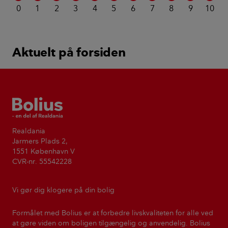
0
1
2
3
4
5
6
7
8
9
10
Aktuelt på forsiden
Bolius
Realdania
Jarmers Plads 2,
1551 København V
CVR-nr. 55542228
Vi gør dig klogere på din bolig
Formålet med Bolius er at forbedre livskvaliteten for alle ved
at gøre viden om boligen tilgængelig og anvendelig. Bolius