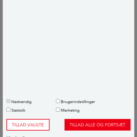
En kompositbordplade har en lang levetid. Den kan
vedligeholdes og delvist repareres, men den tåler
ikke høj direkte varme.
Bordpladen er nem at rengøre, og du kan slibe den
for at fjerne mindre hakker, ridser og misfarvninger.
Andre køkkenbordplader
Materialer til køkkenbordplader
Nødvendig
Brugerindstillinger
Statistik
Marketing
CO
e
kg pr. m²
2
TILLAD VALGTE
TILLAD ALLE OG FORTSÆT
Prisniveau