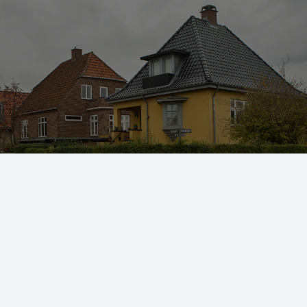
d raketfart i 2022, var der mange boligejere, som valgte at opkonvertere de
t skære en god luns af restgælden. Arkivfoto: Camilla Stephan