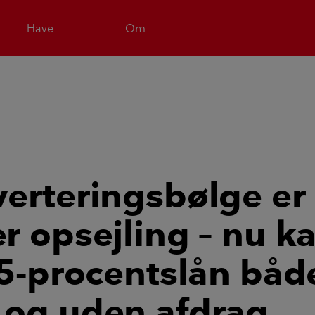
Have
Om
erteringsbølge er
r opsejling – nu k
,5-procentslån båd
og uden afdrag