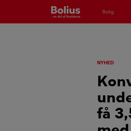
Bolig
NYHED
Konv
unde
få 3
med 