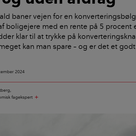
ald baner vejen for en konverteringsbølg
af boligejere med en rente på 5 procent e
dder klar til at trykke på konverteringskn
meget kan man spare – og er det et godt
ecember 2024
tberg
misk fagekspert
add