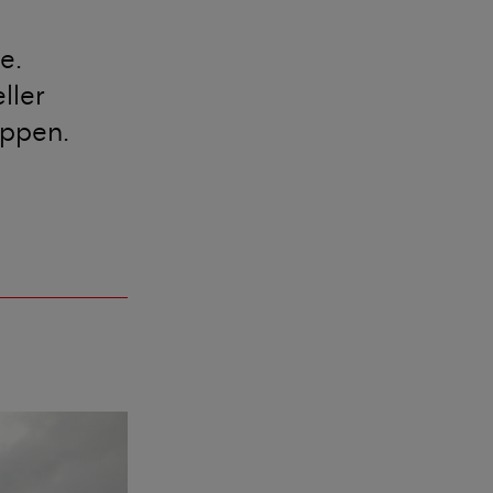
e.
ller
appen.