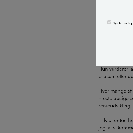
3,5 procent
Ændring
Nødvendig
Kilde: Nordea K
Størrelse
renteudvi
Hun vurderer, at
procent eller d
Hvor mange af 
næste opsigels
renteudvikling,
– Hvis renten ho
jeg, at vi komme