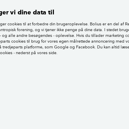
til at regne på en
er vi dine data til
FAKTA: N
ng
REALKRED
ger cookies til at forbedre din brugeroplevelse. Bolius er en del af R
antropisk forening, og vi tjener ikke penge på dine data. I stedet brug
For de
onvertering går kort fortalt ud på, at man
- og alle andre besøgendes - oplevelse. Hvis du tillader marketing c
fastfo
til et nyt fastforrentet lån med en lavere
jeparts cookies til brug for vores egen målrettede annoncering med v
omlægn
åde får man en lavere ydelse på lånet.
 tredjeparts platforme, som Google og Facebook. Du kan altid læs
igenne
cookies - nederst på vores side.
restgælden stiger.
Den gr
en del omkostninger forbundet med en
nedkonv
ligesom man typisk får et kurstab.
nuvære
punktet være det helt rigtige, før man
med en
denne disciplin.
betale
og din
niorrådgiver i Beierholm Finansiel
lånet f
rdrer til, at boligejere, der overvejer en
, kontakter deres bank og får en
Som to
kuponr