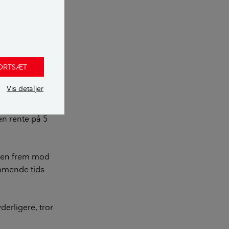
FORTSÆT
Vis detaljer
 en rente på 5
ppen frem mod
ommende tids
derligere, tror
.