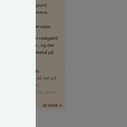
ndst 1,5 procentpoint
rente er obligationens
nde rente), før en
vertering bør overvejes.
n bør du have en restgæld
imum 1 million kr., og der
elst være en restløbetid på
ller mere.
 på det nye lån, du
r, skal helst være så tæt på
m muligt – og som
m på over 95, da du ellers
for stort kurstab.
SE MERE
add