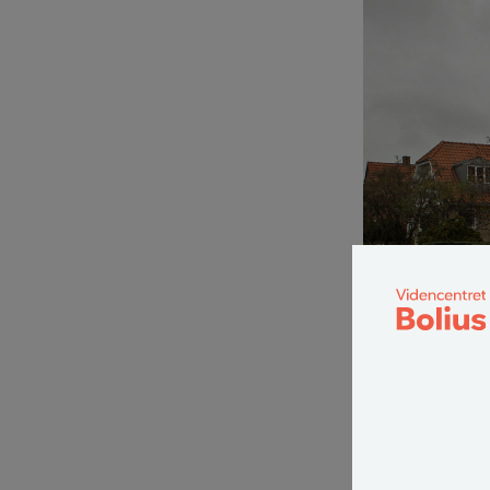
Da renterne steg me
realkreditlån for a