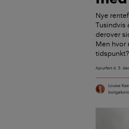
Nye rentef
Tusindvis 
derover si
Men hvor 
tidspunkt?
Ajourført
d. 5. d
Louise Kas
boligøkono