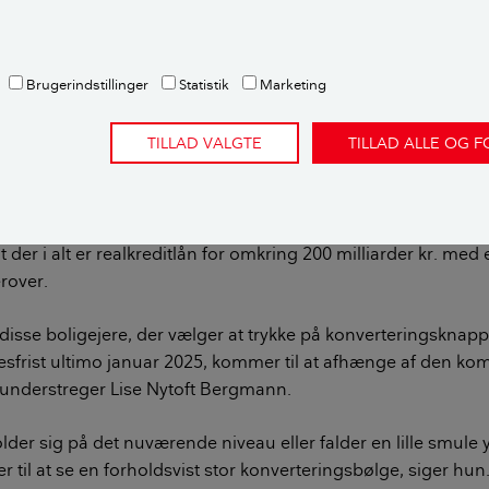
4.190
1.790
1.042.000
-280
460
42.000
Brugerindstillinger
Statistik
Marketing
redit
TILLAD VALGTE
TILLAD ALLE OG 
n på konverteringsbølgen afhænger af
klingen
 der i alt er realkreditlån for omkring 200 milliarder kr. med
erover.
disse boligejere, der vælger at trykke på konverteringskna
esfrist ultimo januar 2025, kommer til at afhænge af den k
 understreger Lise Nytoft Bergmann.
lder sig på det nuværende niveau eller falder en lille smule y
r til at se en forholdsvist stor konverteringsbølge, siger hun