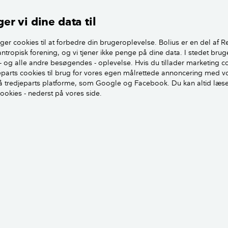
irekte i hvert fald. Udgiften til rottebekæmpelse afholdes 
ommuneskatten.
er vi dine data til
ld pligt til at sørge for at renholde og rottesikre din ejendo
ger cookies til at forbedre din brugeroplevelse. Bolius er en del af R
antropisk forening, og vi tjener ikke penge på dine data. I stedet brug
- og alle andre besøgendes - oplevelse. Hvis du tillader marketing c
Dræbersnegle - sådan slipper du af med dem
jeparts cookies til brug for vores egen målrettede annoncering med v
 tredjeparts platforme, som Google og Facebook. Du kan altid læs
cookies - nederst på vores side.
elv betale for bekæmpelse af mosegris
denskaber og gravearbejde kan forveksles med bl.a. mosegri
har pligt til at bekæmpe.
skadedyrsbekæmper med sikkerhed konstatere, at det ikke 
r er på spil, kan det være, at han ikke vil lægge gift ud for d
vil man dog typisk iværksætte en bekæmpelse blot for en sikke
g af, at det ikke er rotter men mosegrise, er der ingen vej u