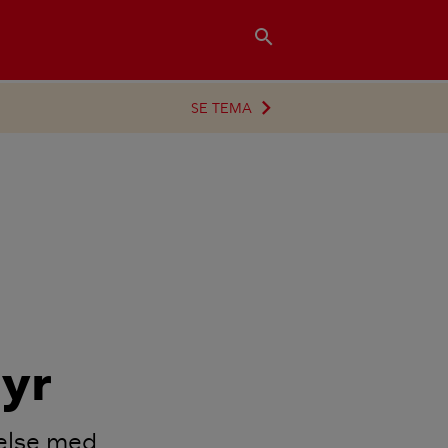
search
SE TEMA
yr
delse med