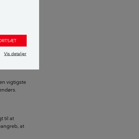
FORTSÆT
ci:
Vis detaljer
en vigtigste
dendørs.
 til at
angreb, at