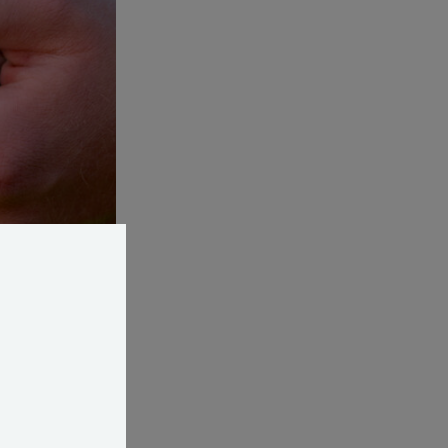
nel hjælp. Rotter
yrsangreb?