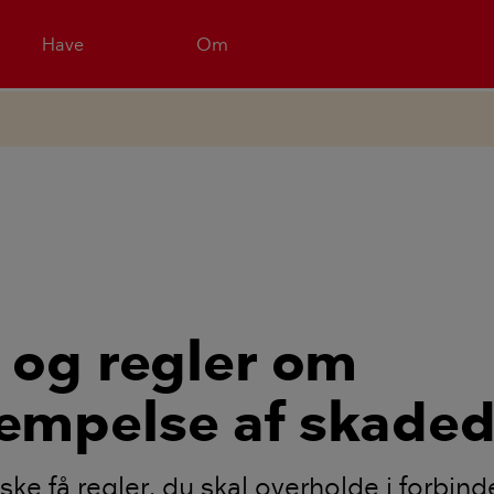
Have
Om
 og regler om
mpelse af skaded
ske få regler, du skal overholde i forbin