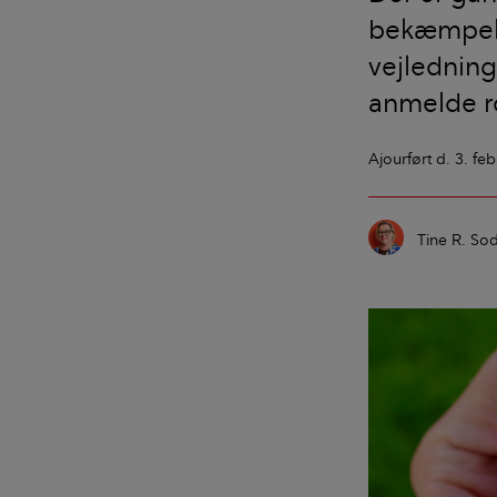
bekæmpelse
vejlednin
anmelde r
Ajourført
d. 3. fe
Tine R. So