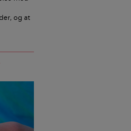
er, og at
add