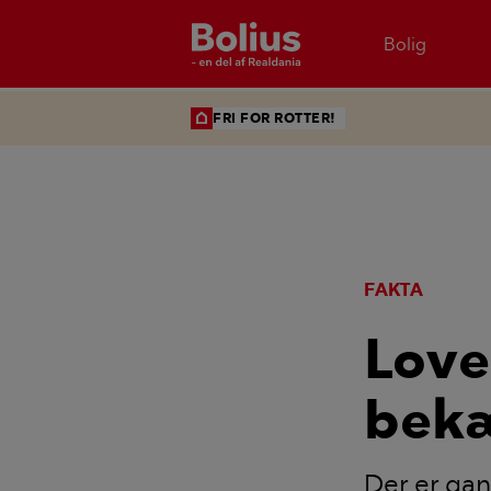
Bolig
FRI FOR ROTTER!
FAKTA
Love
bekæ
Der er gan