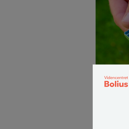
Mange skadedyr kan 
skal altid indbere
Hvilke pl