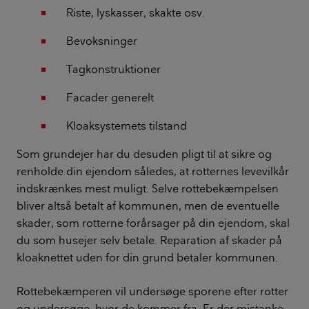
Riste, lyskasser, skakte osv.
Bevoksninger
Tagkonstruktioner
Facader generelt
Kloaksystemets tilstand
Som grundejer har du desuden pligt til at sikre og
renholde din ejendom således, at rotternes levevilkår
indskrænkes mest muligt. Selve rottebekæmpelsen
bliver altså betalt af kommunen, men de eventuelle
skader, som rotterne forårsager på din ejendom, skal
du som husejer selv betale. Reparation af skader på
kloaknettet uden for din grund betaler kommunen.
Rottebekæmperen vil undersøge sporene efter rotter
og undersøge, hvor de kommer fra. Er der mistanke