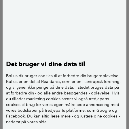
Rotter kan forårsage materielle
ødelæggelser
Ud over smitterisikoen anretter rotter skader på
bygninger og installationer med deres gnaven.
Rotterne kan med sine store mejselformede
fortænder gnave sig igennem stort set alle materialer,
Det bruger vi dine data til
bare deres tænder kan få fat.
Bolius.dk bruger cookies til at forbedre din brugeroplevelse.
Desuden kan rotter forårsage skader på vejnettet,
Bolius er en del af Realdania, som er en filantropisk forening,
hvor deres gangsystemer kan udnerminere vejene
og vi tjener ikke penge på dine data. I stedet bruges data på
og derved forårsage sætningsskader.
at forbedre din - og alle andre besøgendes - oplevelse. Hvis
du tillader marketing cookies sætter vi også tredjeparts
cookies til brug for vores egen målrettede annoncering med
Det kan være dyrt at udbedre de mange forskellige
vores budskaber på tredjeparts platforme, som Google og
skader, rotter påfører samfundet, og i nogle tilfælde,
Facebook. Du kan altid læse mere - og justere dine cookies -
hvor det går ud over elinstallationer, kan de forårsage
nederst på vores side.
brand. I landområder går værdier tabt, ved at rotter