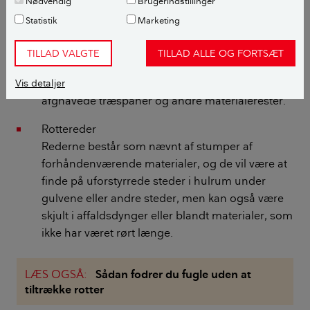
Nødvendig
Brugerindstillinger
belægninger.
Statistik
Marketing
Huller indendørs
Rotterne kan gnave sig igennem de fleste
TILLAD VALGTE
TILLAD ALLE OG FORTSÆT
materialer i paneler, vægge og gulve. Små runde
huller er tegn på rotter. Hold især øje med friske
Vis detaljer
afgnavede træspåner og andre materialerester.
Rottereder
Rederne består som nævnt af stumper af
forhåndenværende materialer, og de vil være at
finde på uforstyrrede steder i hulrum under
gulvene eller andre steder, men kan også være
skjult i affaldsdynger eller blandt materialer, som
ikke har været rørt længe.
LÆS OGSÅ:
Sådan fodrer du fugle uden at
tiltrække rotter