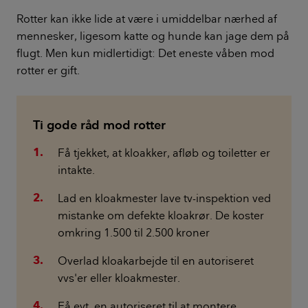
Rotter kan ikke lide at være i umiddelbar nærhed af
mennesker, ligesom katte og hunde kan jage dem på
flugt. Men kun midlertidigt: Det eneste våben mod
rotter er gift.
Ti gode råd mod rotter
Få tjekket, at kloakker, afløb og toiletter er
intakte.
Lad en kloakmester lave tv-inspektion ved
mistanke om defekte kloakrør. De koster
omkring 1.500 til 2.500 kroner
Overlad kloakarbejde til en autoriseret
vvs'er eller kloakmester.
Få evt. en autoriseret til at montere