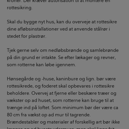
kroner. Der kræver autorisation til at montere en
rottesikring.
Skal du bygge nyt hus, kan du overveje at rottesikre
dine afløbsinstallationer ved at anvende stålrør i
stedet for plastrør.
Tjek gerne selv om nedløbsbrønde og samlebrønde
på din grund er intakte. Se efter lækager og revner,
som rotterne kan løbe igennem.
Hønsegårde og -huse, kaninbure og lign. bør være
rottesikrede, og foderet skal opbevares i rottesikre
beholdere. Overvej at fjerne eller beskære træer og
vækster op ad huset, som rotterne kan bruge til at
trænge ind på loftet. Som minimum bør der være ca
80 cm fra vækst op ad mur til tagrende.
Brændestabler og materialer af forskellig art bør ikke
lægges op ad husets ydermure, men skal ligge frit.