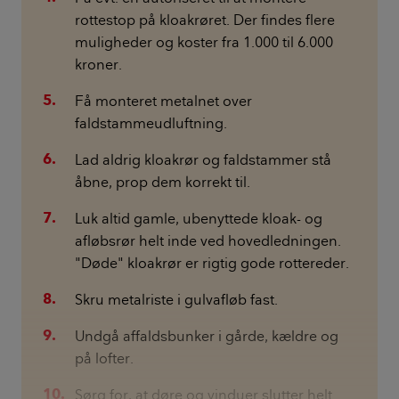
rottestop på kloakrøret. Der findes flere
muligheder og koster fra 1.000 til 6.000
kroner.
Få monteret metalnet over
faldstammeudluftning.
Lad aldrig kloakrør og faldstammer stå
åbne, prop dem korrekt til.
Luk altid gamle, ubenyttede kloak- og
afløbsrør helt inde ved hovedledningen.
"Døde" kloakrør er rigtig gode rottereder.
Skru metalriste i gulvafløb fast.
Undgå affaldsbunker i gårde, kældre og
på lofter.
Sørg for, at døre og vinduer slutter helt