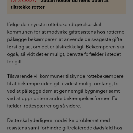
LÆS OGSÅ:
Sådan holder du høns uden at
tiltrække rotter
Ifølge den nyeste rottebekendtgørelse skal
kommunen for at modvirke giftresistens hos rotterne
pålægge bekæmperen at anvende de svageste gifte
først og se, om det er tilstrækkeligt. Bekæmperen skal
også, så vidt det er muligt, benytte fx fælder i stedet
for gift.
Tilsvarende vil kommuner tilskynde rottebekæmpere
til at bekæmpe uden gift i videst muligt omfang, fx
ved at pålægge dem at gennemgå bygninger samt
ved at opprioritere andre bekæmpelsesformer. Fx
fælder, rottespærrer og så videre.
Dette skal yderligere modvirke problemet med
resistens samt forhindre giftrelaterede dødsfald hos