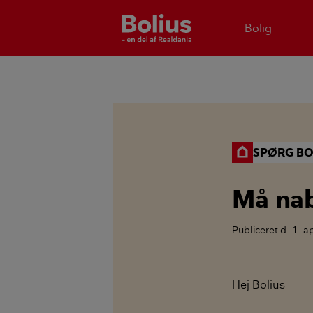
Bolig
SPØRG BO
Må nab
Publiceret
d. 1. a
Hej Bolius