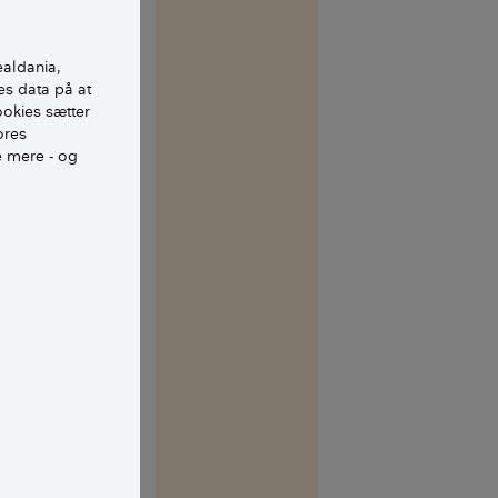
ve den gældende
ealdania,
es data på at
skel – man skal
ookies sætter
 5. Hvor der lovligt
ores
e mere - og
 med os?
dele af skuret skal
er placeret de
 -
andre små bygninger
t komplekst idet
ommunens
og derved