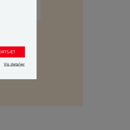
FORTSÆT
kasse. Her kan
 uvildig
Vis detaljer