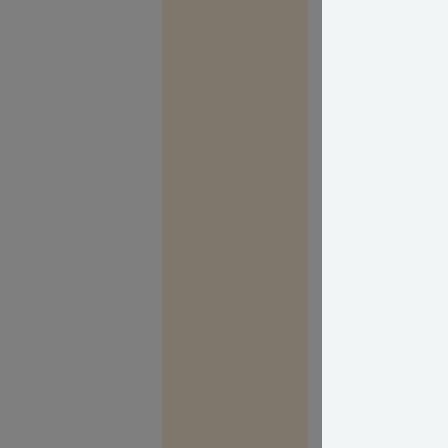
Men hvis en snak m
henvende dig til
I forhold til om s
Se mere her:
Hvad 
Men det kan også v
bygningsmyndighe
ikke kan blive eni
Hegnssyn. Det bety
opnå enighed - og
Hegnssyn rekvire
Læs mere her:
He
Med venlig hils