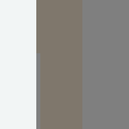
 stand, således at
d hans grund