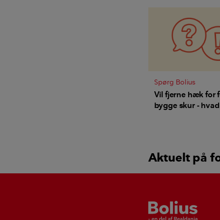
Spørg Bolius
Vil fjerne hæk for f
bygge skur - hvad
gøre når naboen s
Aktuelt på f
Bolius