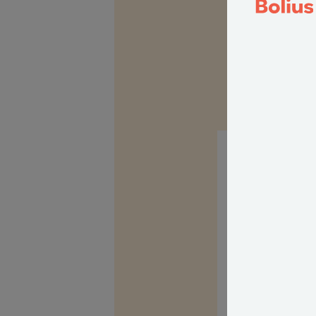
Hej Helle
For fælles hegn i
Det står i Hegnslo
de kan opfylde der
- men der gælder 
vendende plankevær