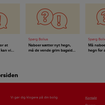
Spørg Bolius
Spørg Boli
or at
Naboer sætter nyt hegn,
Må naboen
 kan vi
må de vende grim bagside
hegn for 
iger nej?
mod vores grund - hvordan
skel?
er reglerne?
orsiden
Vi gør dig klogere på din bolig
Kontakt