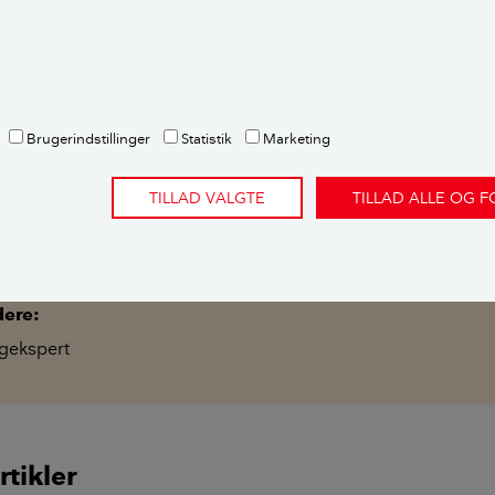
Brugerindstillinger
Statistik
Marketing
envisninger og metode
TILLAD VALGTE
TILLAD ALLE OG 
ette er et brevkassesvar fra Videncentret Bolius’ gratis brev
spørgsmål om deres bolig. Emnet undersøges og besvares af en
 ekspertise på netop det emne.
Spørg Bolius her.
dere:
gekspert
rtikler