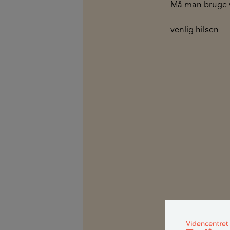
Må man bruge vo
venlig hilsen