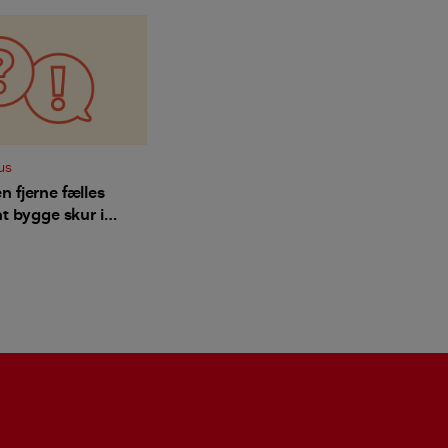
us
 fjerne fælles
at bygge skur i