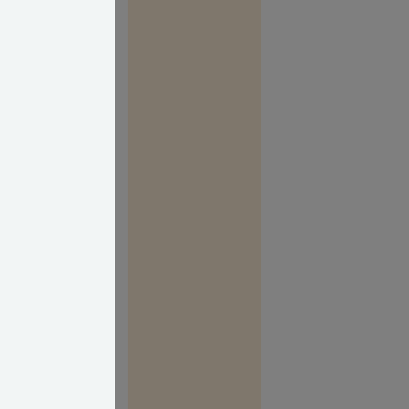
 lovligt så kan du
å er det ikke
 i som naboer
å kan i bede om
t få jer til at
rter skal følge