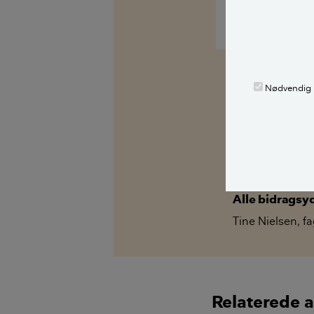
Tine Nielsen
Fagekspert
Nødvendig
Kilder, h
Spørg Bolius: D
alle stille et 
fagekspert med
Alle bidragsy
Tine Nielsen
,
fa
Relaterede a