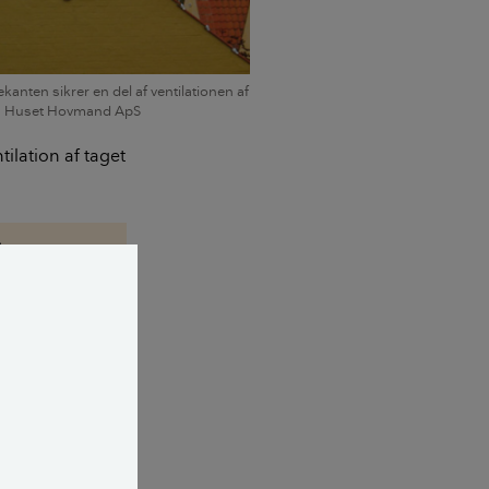
rekanten sikrer en del af ventilationen af
o: Huset Hovmand ApS
tilation af taget
?
dgå råd og
es jævnt i
e områder.