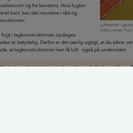
boelsesrum og fra kondens. Hvis fugten
ileret bort, kan det resultere i råd og
struktionen.
Luftventiler i gavlt
loftsrummet. Fot
fugt i tagkonstruktionen opdages
aden er betydelig. Derfor er det særlig vigtigt, at du sikrer ven
e, at tagkonstruktionen kan få luft - også på undersiden.
Undertage - hvad er det, og hvordan undgår du problemer
v er der til ventilation af tage?
krav til ventilation af tage, som er vigtige at følge for at un
nsåbninger placeres normalt ved tagfod og kip. De skal fordel
onen, så der ikke opstår døde eller utilstrækkeligt ventilered