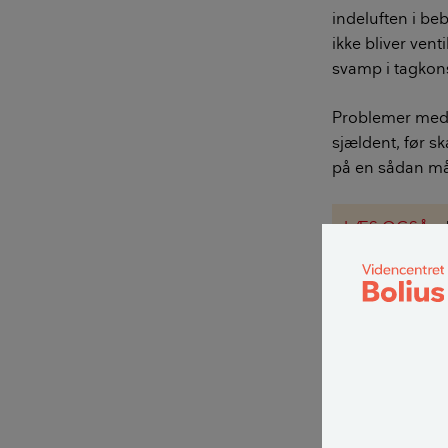
indeluften i be
ikke bliver vent
svamp i tagkon
Problemer med 
sjældent, før sk
på en sådan måd
LÆS OGSÅ:
Hvilke kra
Der er en række 
svampeskader:
Ventilatio
konstrukti