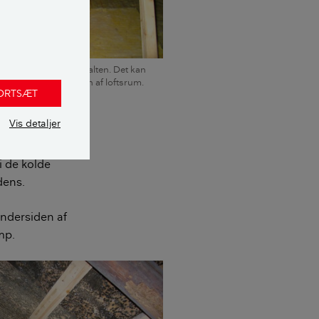
er, reducerer luftspalten. Det kan
 manglende ventilation af loftsrum.
FORTSÆT
mand ApS
Vis detaljer
i de kolde
dens.
undersiden af
mp.