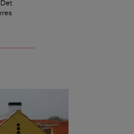
 Det
eres