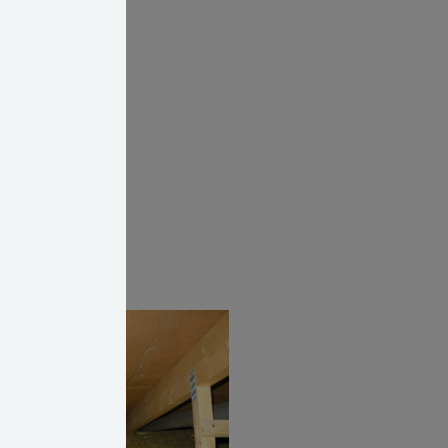
gge
ikre bygningen,
nsspalter i fx
cm lange og
såbninger ved