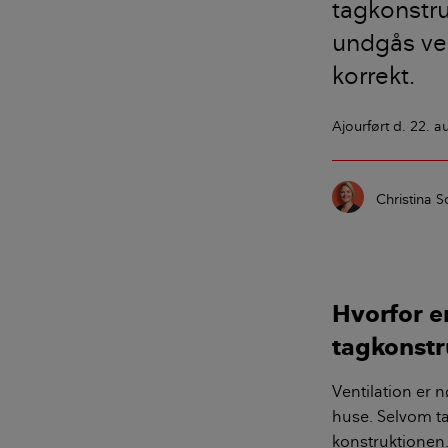
tagkonstr
undgås ve
korrekt.
Ajourført
d. 22. a
Christina S
Hvorfor er
tagkonstr
Ventilation er n
huse. Selvom ta
konstruktionen