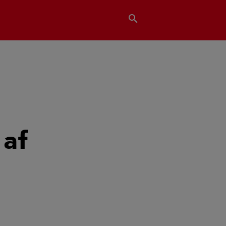
search
 af