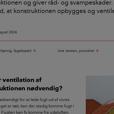
uktionen og giver råd- og svampeskader.
d, at konstruktionen opbygges og ventil
ugust 2024
chjervig
fagekspert
Line Jensen
journalist
add
add
 ventilation af
uktionen nødvendig?
ødvendigt for at lede fugt ud af vores
get er tæt, kan der stadig komme fugt i
. Fugten kan fx komme fra udeluften,