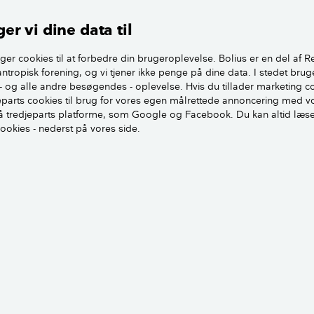
på, at du altid skal følge tagproducentens anvisninger.
er vi dine data til
ninger kan du benytte til
ger cookies til at forbedre din brugeroplevelse. Bolius er en del af R
n af taget?
antropisk forening, og vi tjener ikke penge på dine data. I stedet brug
- og alle andre besøgendes - oplevelse. Hvis du tillader marketing c
jeparts cookies til brug for vores egen målrettede annoncering med v
skellige løsninger, som du kan benytte til
 tredjeparts platforme, som Google og Facebook. Du kan altid læs
ion af taget, fx:
cookies - nederst på vores side.
nsspalter
undertag
vlene.
Her ses en ventila
undertaget, tæt ve
på, at i ventilerede undertage, som kan
nem, skal ventilationsstudse anbringes
, hvor vandpåvirkningerne er mindst.
viste og andet som kan bremse den gennemgående ventilation