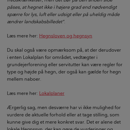
påses, at hegnet ikke i højere grad end nødvendigt
spærre for lys, luft eller udsigt eller på uheldig måde
ændrer landskabsbilledet"
.
Læs mere her:
Hegnsloven og hegnsyn
Du skal også være opmærksom på, at der derudover
i enten Lokalplan for området, vedtægter i
grundejerforening eller servitutter kan være regler for
type og højde på hegn, der også kan gælde for hegn
mellem naboer.
Læs mere her:
Lokalplaner
Ærgerlig sag, men desværre har vi ikke mulighed for
vurdere de aktuelle forhold eller at tage stilling, som
kunne give dig et mere konkret svar. Det er alene det
lokale Hegnssyn, der kan gøre de vurderinger og