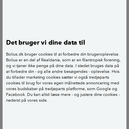
gennem alle årene blevet holdt i højde på 1,2 meter.
Men nu har jeg fået nye naboer. Det er unge
mennesker og samtidig førstegangskøbere, som
kommer fra en storby. Før køb besigtigede de deres
nye ejendom og kunne ved en almindelig
Det bruger vi dine data til
besigtigelse konstatere, at højden på hækken var ca.
1,2 meter. Selvom højden på hækken ikke er tinglyst,
Bolius.dk bruger cookies til at forbedre din brugeroplevelse.
kan de nye naboer derfor ikke have være i god tro
Bolius er en del af Realdania, som er en filantropisk forening,
og vi tjener ikke penge på dine data. I stedet bruges data på
med de lokale forhold, herunder hækhøjden.
at forbedre din - og alle andre besøgendes - oplevelse. Hvis
du tillader marketing cookies sætter vi også tredjeparts
Alligevel har højden på fælleshækken for første gang
cookies til brug for vores egen målrettede annoncering med
i 55 år givet anledning til uenighed.
vores budskaber på tredjeparts platforme, som Google og
Facebook. Du kan altid læse mere - og justere dine cookies -
nederst på vores side.
Allerede på mit første møde med min nye nabo,
forlanger vedkommende, at hækken fremover skal
vokse op til en højde af 1,8 m (det var efter oplysning
fra ejendomsmægleren og med henvisning til