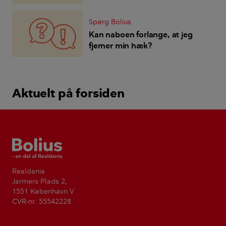
højere og tættere - hvad kan vi
gøre når naboen er uenig?
Spørg Bolius
Kan naboen forlange, at jeg
fjerner min hæk?
Aktuelt på forsiden
Bolius
Realdania
Jarmers Plads 2,
1551 København V
CVR-nr. 55542228