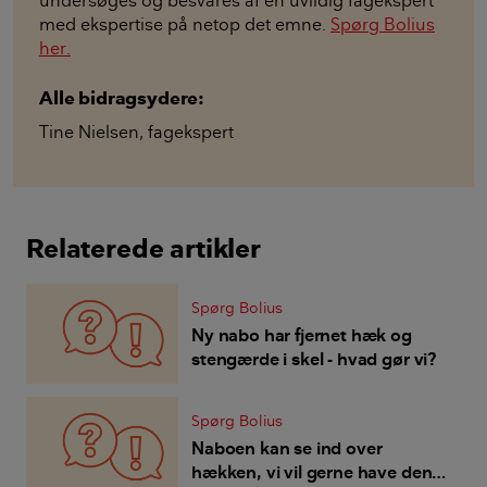
undersøges og besvares af en uvildig fagekspert
med ekspertise på netop det emne.
Spørg Bolius
her.
Alle bidragsydere:
Tine Nielsen
,
fagekspert
Relaterede artikler
Spørg Bolius
Ny nabo har fjernet hæk og
stengærde i skel - hvad gør vi?
Spørg Bolius
Naboen kan se ind over
hækken, vi vil gerne have den