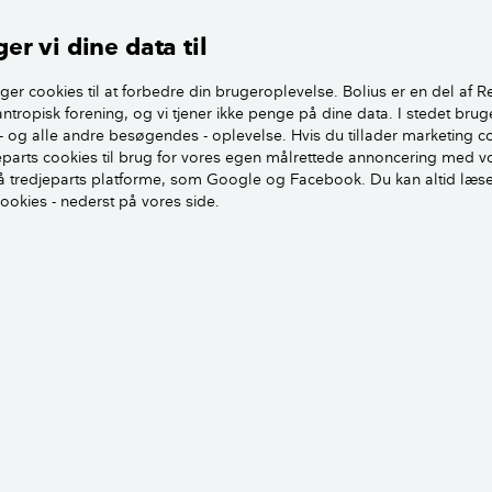
 det nærmest være umuligt at få tilladelse til det.
er vi dine data til
være dyrt at etablere en enkelt altan frem for 50 til en hel 
ger cookies til at forbedre din brugeroplevelse. Bolius er en del af R
en lovmæssige krav om, hvor mange beboere i en ejendom, 
antropisk forening, og vi tjener ikke penge på dine data. I stedet brug
 kan gives tilladelse.
- og alle andre besøgendes - oplevelse. Hvis du tillader marketing c
jeparts cookies til brug for vores egen målrettede annoncering med v
 tredjeparts platforme, som Google og Facebook. Du kan altid læs
 i den forbindelse kunne give dig en principgodkendelse, s
cookies - nederst på vores side.
m det overhovedet er tilladt og muligt at opsætte altaner op
 i.
dé at få undersøgt, om huset overhovedet kan bære altaner. 
stning og kræver sandsynligvis, at gulvet i rummet udfor de
kes op, så altanen kan hænge fast i noget. Det vil være en b
 dig med vurderingen.
jendom