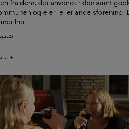
gen fra dem, der anvender den samt god
kommunen og ejer- eller andelsforening.
aner her.
aj 2023
alist
add