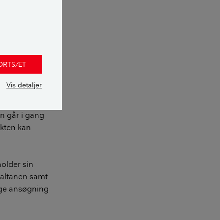
og kommunen har
n, man vil
Det kan være en
FORTSÆT
Vis detaljer
undlaget for at
 stå for
n går i gang
tekten kan
holder sin
 altanen samt
ige ansøgning