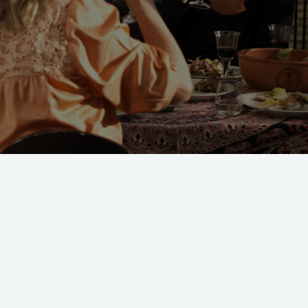
jelser, som skal tænkes igennem, hvis man overvejer at få en altan. Men nå
r det dejligt at kunne tilbringe noget af sin tid udendørs. Foto: Kim Ahm
 du spørge om lov, når du vil opføre e
 en ny altan til din lejlighed, skal du undersøge, om det ove
e altaner på bygningen. Ejer- og andelsforening skal også tag