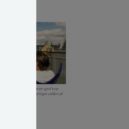
sen i din
t afslappende at nyde en god kop
g på altanen. Foto: Venligst udlånt af
til kun at
ltan til