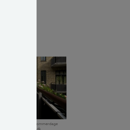
 op. For nogle
. Facaden mod
e kan det være
den kan på de varme sommerdage
holdssted. Foto: Altan.dk