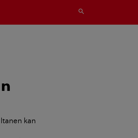
search
in
 altanen kan