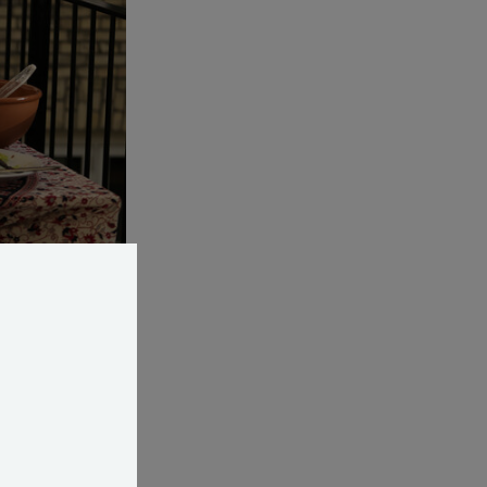
r først man har fået
n altan?
rhovedet er
es med i