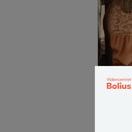
Der er mange overve
altanen etableret, e
Hvem skal
Inden du kan få
tilladt at sætt