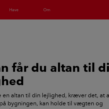
Have
Om
 får du altan til d
ighed
 en altan til din lejlighed, kræver det, at
på bygningen, kan holde til vægten og