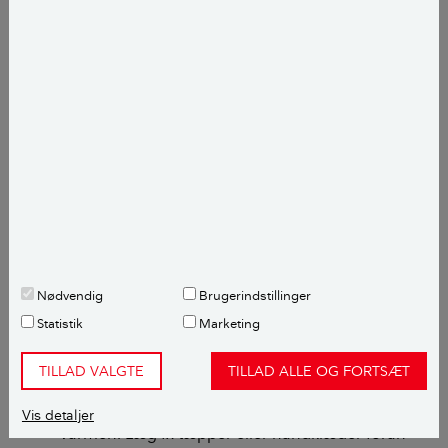
muligt. Det kan fx være at få gennemgået og
eventuelt repareret tætningslisterne ved
vinduerne eller få efterisoleret huset.
LÆS OGSÅ:
Spar på varmen med
energiforbedringer af boligen
Sådan sparer du på varmen her
og nu
Nødvendig
Brugerindstillinger
Hvis der opstår en krisesituation, der går ud over
Statistik
Marketing
boligens varmeforsyning, kan du følge disse gode
råd for at holde på varmen.
TILLAD VALGTE
TILLAD ALLE OG FORTSÆT
Det er vigtigt at undgå træk for at holde på
Vis detaljer
varmen. Læg fx tæpper eller håndklæder foran