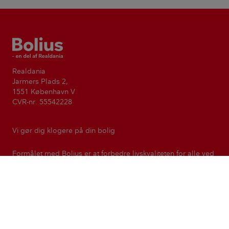
Bolius
Realdania
Jarmers Plads 2,
1551 København V
CVR-nr. 55542228
Vi gør dig klogere på din bolig
Formålet med Bolius er at forbedre livskvaliteten for alle ved
at gøre viden om boligen tilgængelig og anvendelig. Bolius
er en del af den filantropiske forening Realdania.
Realdania
Kontakt