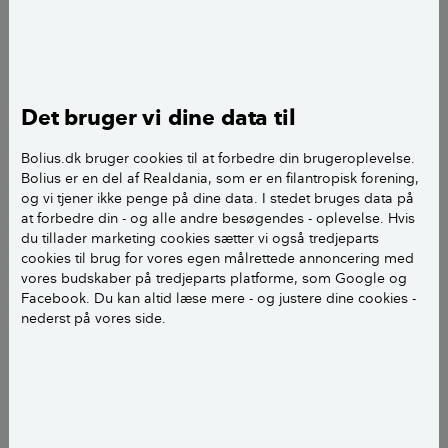
Varmeforsyningen kan blive udfordret af eksempelvis en
forsyningskrise. Få gode råd til at holde på varmen. Foto: Rasmus
Bjørnholdt Sørensen.
Om sommeren er det ikke det store problem, hvis
husets varmeforsyning forsvinder i en periode. Men
Det bruger vi dine data til
om vinteren kan det være en særdeles kold
Bolius.dk bruger cookies til at forbedre din brugeroplevelse.
fornøjelse, hvis der opstår en krise i Danmark.
Bolius er en del af Realdania, som er en filantropisk forening,
og vi tjener ikke penge på dine data. I stedet bruges data på
Eksempelvis hvis varmen på grund af ekstreme
at forbedre din - og alle andre besøgendes - oplevelse. Hvis
vejrhændelser, cyberangreb, sabotage eller større
du tillader marketing cookies sætter vi også tredjeparts
ulykker svigter i en længere periode
cookies til brug for vores egen målrettede annoncering med
vores budskaber på tredjeparts platforme, som Google og
Facebook. Du kan altid læse mere - og justere dine cookies -
Her giver fagekspert fra Videncentret Bolius, Tine R.
nederst på vores side.
Sode, sine bedste råd til, hvordan du kan forberede
dig, og hvad du ellers bør tænke over i forhold til din
bolig, hvis varmen ryger i en periode.
LÆS OGSÅ:
Det koster de forskellige