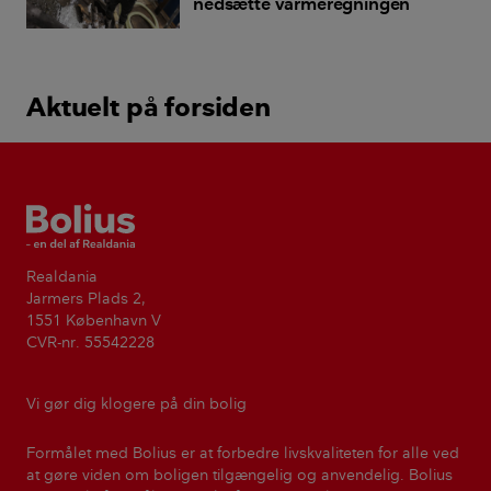
nedsætte varmeregningen
Aktuelt på forsiden
Bolius
Realdania
Jarmers Plads 2,
1551 København V
CVR-nr. 55542228
Vi gør dig klogere på din bolig
Formålet med Bolius er at forbedre livskvaliteten for alle ved
at gøre viden om boligen tilgængelig og anvendelig. Bolius