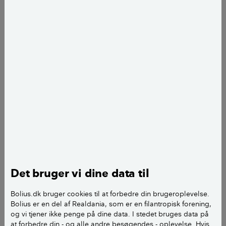
Udskiftning af yderdør
Isolering af varmerør på loft og i kælder
Udskiftning af
radiatorventiler/termostatstyringer på radiatorer
Udskiftning af ældre cirkulationspumpe
Tilbagebetalingstiden og besparelsen afhænger
både af husets stand, materialepriser samt typen af
varmekilde, du har. Vil du have et nuanceret billede
af, hvor meget du eventuelt kan spare på hver enkelt
Det bruger vi dine data til
forbedring, bør du kontakte en energirådgiver og få
hjælpe til beregningerne.
Bolius.dk bruger cookies til at forbedre din brugeroplevelse.
Bolius er en del af Realdania, som er en filantropisk forening,
og vi tjener ikke penge på dine data. I stedet bruges data på
Du skal også være opmærksom på ventilationen, hvis
at forbedre din - og alle andre besøgendes - oplevelse. Hvis