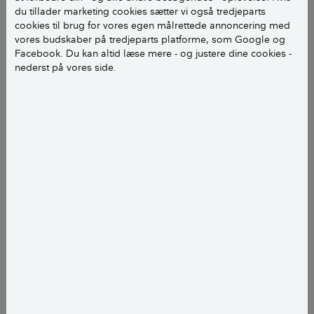
du laver tiltag, der tætner din bolig markant – fx når
du tillader marketing cookies sætter vi også tredjeparts
du efterisolerer eller skifter vinduer. Det naturlige
cookies til brug for vores egen målrettede annoncering med
luftskifte, du automatisk har pga. utætheder vil blive
vores budskaber på tredjeparts platforme, som Google og
Facebook. Du kan altid læse mere - og justere dine cookies -
minimeret, og der kan opstå behov for ekstra
nederst på vores side.
ventilation for at undgå problemer med fugt, partikler
og CO2 i indeluften.
Du sparer mest ved at energiforbedre, hvis du har
elvarme, fyrer med gas eller har et gammelt oliefyr,
som er dyrt i drift. Har du fjernvarme eller en
varmepumpe er besparelsen mindre.
LÆS OGSÅ:
Varmetab: Her taber dit hus varme