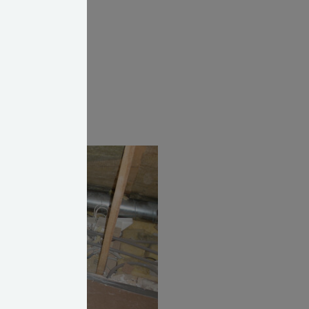
 i plastrør.
il tagets
ret nedkølet og