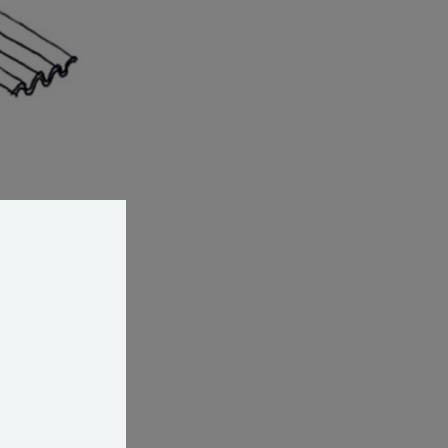
s kolde luft,
ugt og
ndefra og ud til