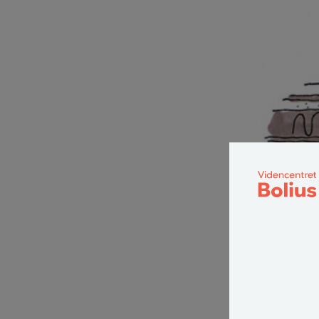
Aftræksrør gennem k
hvorved der opstår
Uisolerede
dårligt i
Aftræks- eller v