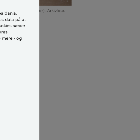
tionsrør (spiralfalset rør) . Arkivfoto.
ealdania,
es data på at
ookies sætter
ores
e mere - og
 i råd og svamp,
skader.
soleres. Det
placeret i et
armet rum.