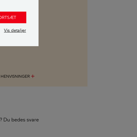
al vores viden
ndholdet bliver
FORTSÆT
Vis detaljer
G HENVISNINGER
add
re? Du bedes svare