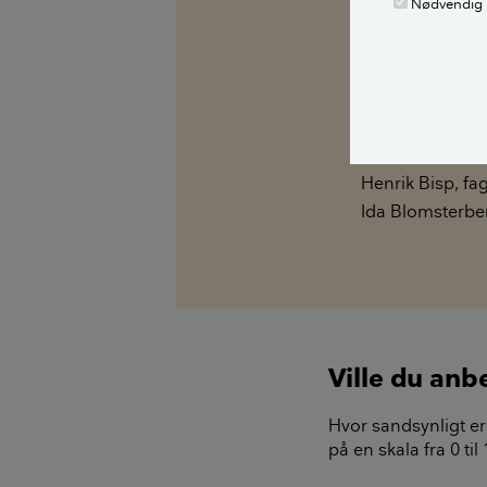
Nødvendig
Fakta: I en fakt
om emnet ét ste
løbende ajourfø
Alle bidragsy
Rados Nenadov
Henrik Bisp
,
fa
Ida Blomsterbe
Ville du anb
Hvor sandsynligt er 
på en skala fra 0 ti