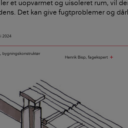
ller et uopvarmet og uisoleret rum, vil d
ens. Det kan give fugtproblemer og dårl
li 2024
bygningskonstruktør
Henrik Bisp
fagekspert
add