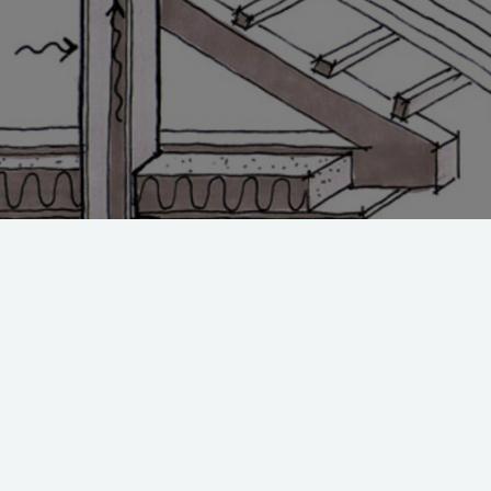
oldt loftrum. Den opadstigende varme og fugtige luft afkøles af loftrummet
 kondens på aftræksrørets inderside. Foto: Huset Hovmand ApS
 aftræksrør og ventilationsrør giver f
ndeklima
entilationsrør er de rør, der fører dårlig og gammel luft væk i