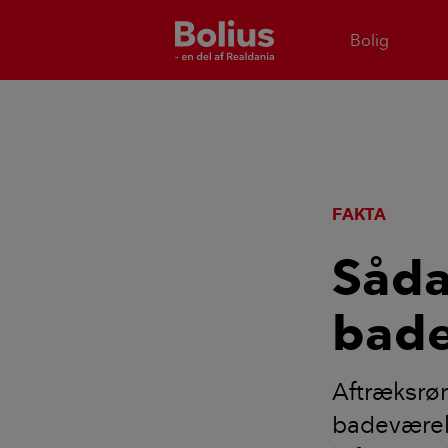
Bolig
FAKTA
Såda
bade
Aftræksrør 
badeværel