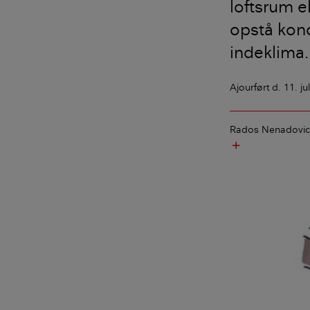
loftsrum e
opstå kond
indeklima.
Ajourført
d. 11. ju
Rados Nenadovic
add