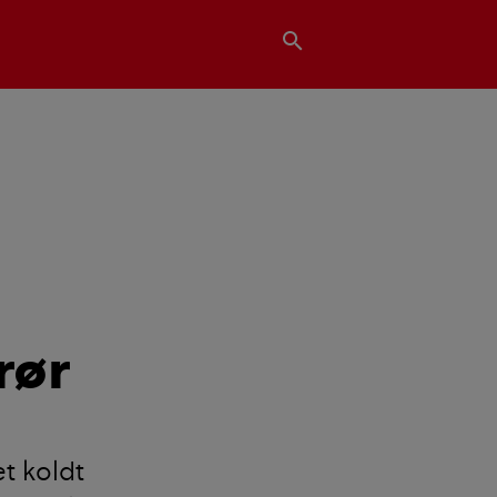
search
rør
t koldt