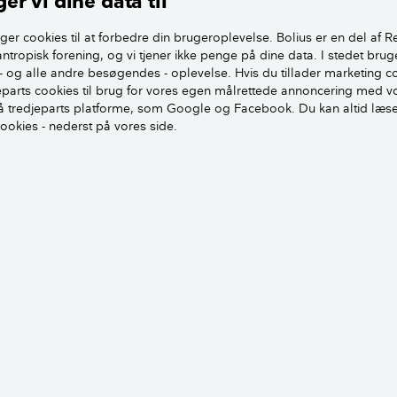
er vi dine data til
Et uisoleret ventila
ger cookies til at forbedre din brugeroplevelse. Bolius er en del af R
antropisk forening, og vi tjener ikke penge på dine data. I stedet brug
 fugtskjolder på loftet eller som
- og alle andre besøgendes - oplevelse. Hvis du tillader marketing c
fra aftræksventilen eller ventilatoren.
jeparts cookies til brug for vores egen målrettede annoncering med v
 tredjeparts platforme, som Google og Facebook. Du kan altid læs
cookies - nederst på vores side.
 over en længere periode for fugt, vil fugten kunne resultere
ftkonstruktionerne bliver nedbrudt med risiko for større følge
Love og regler om badeværelser
å uisolerede aftræksrør
t der kommer kondens i aftræksrørene, skal rørene kondensi
t ved at isolere aftræksrøret på strækninger, hvor rørerene er 
oleret rum fx et loftsrum. Det betyder, at aftræksrørene skal
 i kolde loftrum, skunkrum eller tilsvarende kolde og uopv