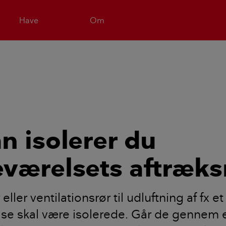
Have
Om
n isolerer du
værelsets aftræks
eller ventilationsrør til udluftning af fx et
se skal være isolerede. Går de gennem e